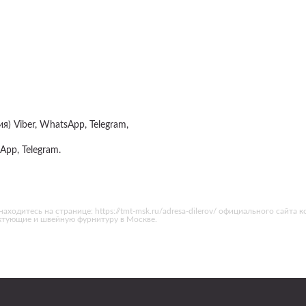
) Viber, WhatsApp, Telegram,
App, Telegram.
аходитесь на странице: https://tmt-msk.ru/adresa-dilerov/ официального сайта
ктующие и швейную фурнитуру в Москве.