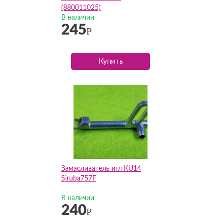
(880011025)
В наличии
245
Р
Купить
Замасливатель игл KU14
Siruba757F
В наличии
240
Р