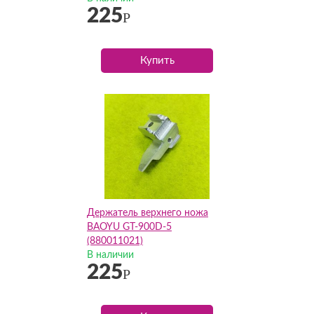
225
Р
Купить
Держатель верхнего ножа
BAOYU GT-900D-5
(880011021)
В наличии
225
Р