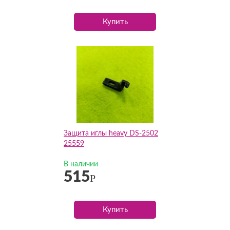
Купить
Защита иглы heavy DS-2502
25559
В наличии
515
Р
Купить