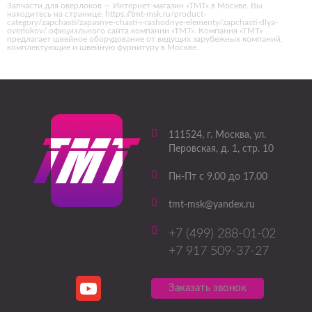
Запчасти для оверлоков — Интернет-магазин «ТМТ» в Москве. Вы
находитесь на странице: https://tmt-msk.ru/product-
category/zapchasti/zapasnye-chasti-i-rashodnye-elementy/zapchasti-dlya-
overlokov/ официального сайта компании «ТМТ». Компания «ТМТ»
предлагает швейное оборудование от ведущих зарубежных компаний,
комплектующие и швейную фурнитуру в Москве.
111524
, г.
Москва
,
ул.
Перовская, д. 1, стр. 10
Пн-Пт с 9.00 до 17.00
tmt-msk@yandex.ru
+7 (499) 288-01-02
+7 917 509-37-27
Заказать звонок