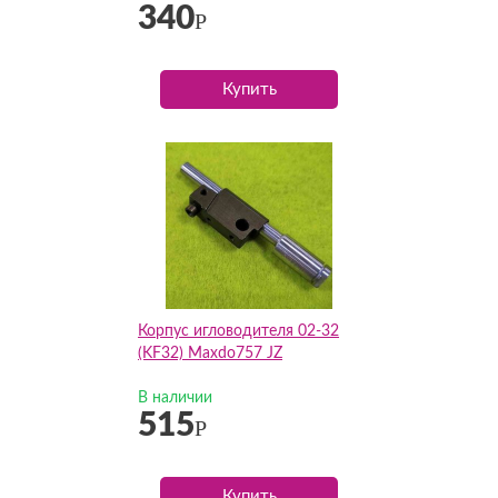
340
Р
Купить
Корпус игловодителя 02-32
(KF32) Maxdo757 JZ
В наличии
515
Р
Купить