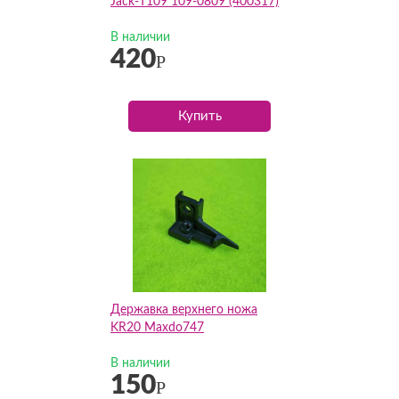
Jack-Т109 109-0809 (400317)
В наличии
420
Р
Купить
Державка верхнего ножа
KR20 Maxdo747
В наличии
150
Р