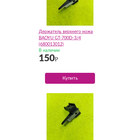
Держатель верхнего ножа
BAOYU GT-700D-3/4
(680013012)
В наличии
150
Р
Купить