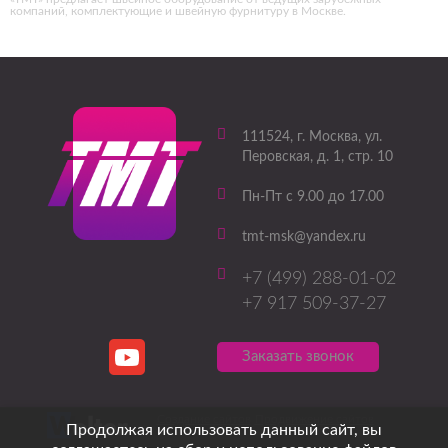
компаний, комплектующие и швейную фурнитуру в Москве.
111524
, г.
Москва
,
ул.
Перовская, д. 1, стр. 10
Пн-Пт с 9.00 до 17.00
tmt-msk@yandex.ru
+7 (499) 288-01-02
+7 917 509-37-27
Заказать звонок
Создание сайтов
Продвижение сайтов
Продолжая использовать данный сайт, вы