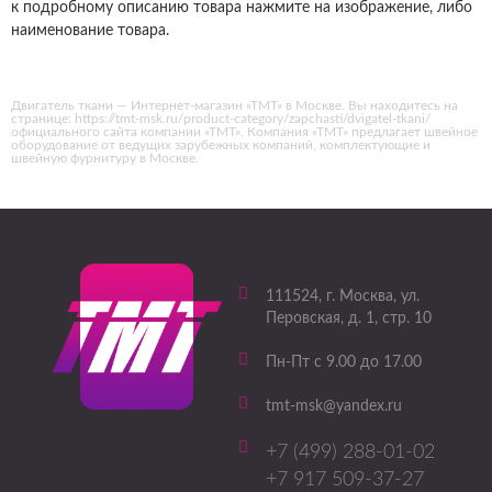
к подробному описанию товара нажмите на изображение, либо
наименование товара.
Двигатель ткани — Интернет-магазин «ТМТ» в Москве. Вы находитесь на
странице: https://tmt-msk.ru/product-category/zapchasti/dvigatel-tkani/
официального сайта компании «ТМТ». Компания «ТМТ» предлагает швейное
оборудование от ведущих зарубежных компаний, комплектующие и
швейную фурнитуру в Москве.
111524
, г.
Москва
,
ул.
Перовская, д. 1, стр. 10
Пн-Пт с 9.00 до 17.00
tmt-msk@yandex.ru
+7 (499) 288-01-02
+7 917 509-37-27