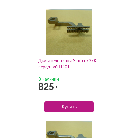
Двигатель ткани Siruba 737K
передний H201
В наличии
825
Р
Купить