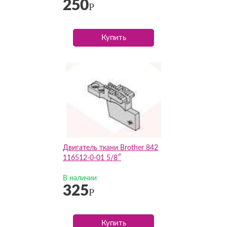
250
Р
Купить
Двигатель ткани Brother 842
116512-0-01 5/8″
В наличии
325
Р
Купить