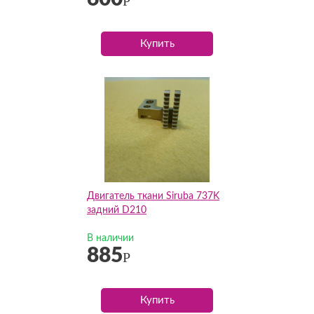
Р
Купить
Двигатель ткани Siruba 737K
задний D210
В наличии
885
Р
Купить