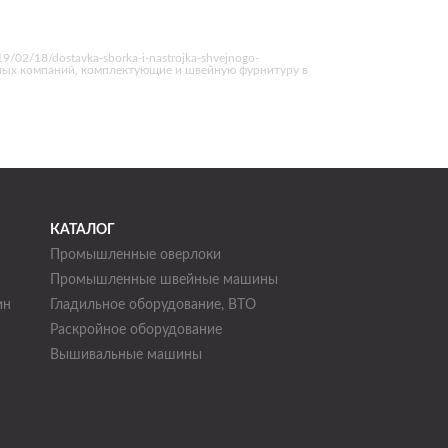
/02/18/dostavka-sborka-i-nastrojka-shvejnogo-
жных компаний, комплектующие и швейную фурнитуру в
КАТАЛОГ
Промышленные оверлоки
Промышленные швейные машины
ин
Гладильное оборудование, ВТО
Раскройное оборудование
н
Вышивальные машины