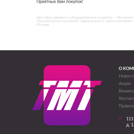
Приятных Вам покупок!
Доставка швейного оборудования в подарок! — Интернет-ма
oborudovaniya-v-podarok/ официального сайта компании
Москве.
О КОМ
Новост
Акции
Ваканс
Контак
Правила
111
д. 1