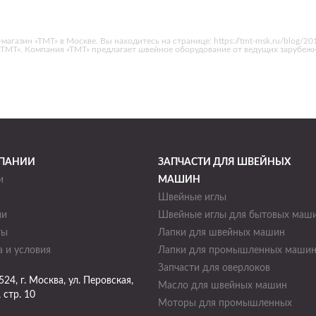
газин «ТМТ» в Москве. Вы находитесь на странице: https://tmt-msk.ru/blog/2019
 «ТМТ». Компания «ТМТ» предлагает швейное оборудование от ведущих зарубе
ПАНИИ
ЗАПЧАСТИ ДЛЯ ШВЕЙНЫХ
и
МАШИН
Швейные иглы
ии
Швейные иглы для бытовых маш
ты
Лапки для швейных машин
 и условия
Лапки для промышленных маши
Запчасти для оверлоков
524
, г.
Москва
,
ул. Перовская,
Масло для швейных машин
, стр. 10
Моторы для промышленных