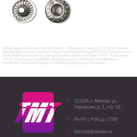
Спец. цена на кнопки Strong 15мм!!! — Интернет-магазин «ТМТ» в Москве.
Вы находитесь на странице: https://tmt-msk.ru/blog/2019/05/20/spets-tsena-
na-knopki-strong-15mm/ официального сайта компании «ТМТ». Компания
«ТМТ» предлагает швейное оборудование от ведущих зарубежных
компаний, комплектующие и швейную фурнитуру в Москве.
111524
, г.
Москва
,
ул.
Перовская, д. 1, стр. 10
Пн-Пт с 9.00 до 17.00
tmt-msk@yandex.ru