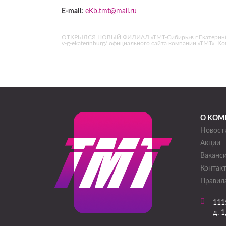
E-mail:
eKb.tmt@mail.ru
ОТКРЫЛСЯ НОВЫЙ ФИЛИАЛ «ТМТ-Сибирь»в г.Екатеринбург !!! 
v-g-ekaterinburg/ официального сайта компании «ТМТ».
О КОМ
Новост
Акции
Ваканс
Контак
Правила
111
д. 1