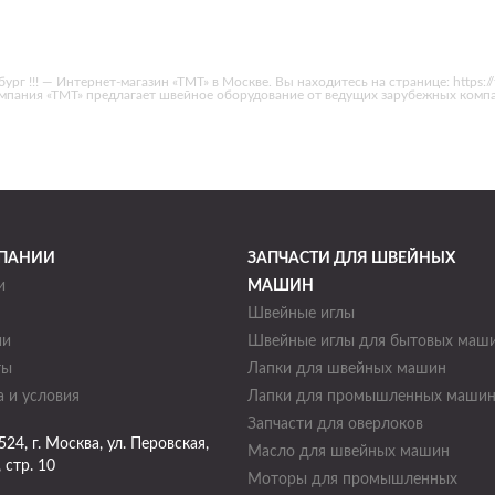
— Интернет-магазин «ТМТ» в Москве. Вы находитесь на странице: https://tmt-ms
 Компания «ТМТ» предлагает швейное оборудование от ведущих зарубежных ком
ПАНИИ
ЗАПЧАСТИ ДЛЯ ШВЕЙНЫХ
и
МАШИН
Швейные иглы
ии
Швейные иглы для бытовых маш
ты
Лапки для швейных машин
 и условия
Лапки для промышленных маши
Запчасти для оверлоков
524
, г.
Москва
,
ул. Перовская,
Масло для швейных машин
, стр. 10
Моторы для промышленных