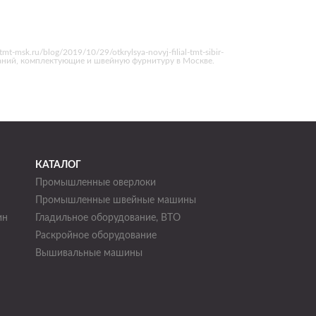
k.ru/blog/2019/10/29/otkrylsya-novyj-filial-tmt-sibir-
паний, комплектующие и швейную фурнитуру в Москве.
КАТАЛОГ
Промышленные оверлоки
Промышленные швейные машины
ин
Гладильное оборудование, ВТО
Раскройное оборудование
н
Вышивальные машины