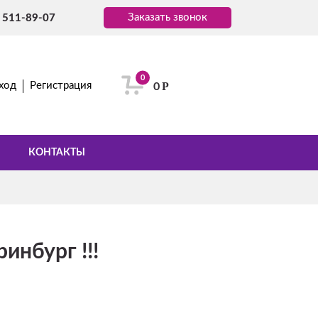
Заказать звонок
) 511-89-07
0
Р
ход
Регистрация
0
КОНТАКТЫ
нбург !!!