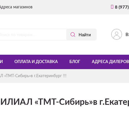
Адреса магазинов
8 (977
В
И
ОПЛАТА И ДОСТАВКА
БЛОГ
АДРЕСА ДИЛЕРОВ
МТ-Сибирь»в г.Екатеринбург !!!
АЛ «ТМТ-Сибирь»в г.Екатери