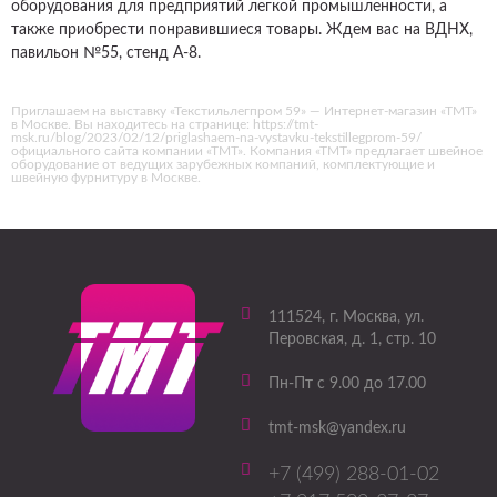
оборудования для предприятий легкой промышленности, а
также приобрести понравившиеся товары. Ждем вас на ВДНХ,
павильон №55, стенд А-8.
Приглашаем на выставку «Текстильлегпром 59» — Интернет-магазин «ТМТ»
в Москве. Вы находитесь на странице: https://tmt-
msk.ru/blog/2023/02/12/priglashaem-na-vystavku-tekstillegprom-59/
официального сайта компании «ТМТ». Компания «ТМТ» предлагает швейное
оборудование от ведущих зарубежных компаний, комплектующие и
швейную фурнитуру в Москве.
111524
, г.
Москва
,
ул.
Перовская, д. 1, стр. 10
Пн-Пт с 9.00 до 17.00
tmt-msk@yandex.ru
+7 (499) 288-01-02