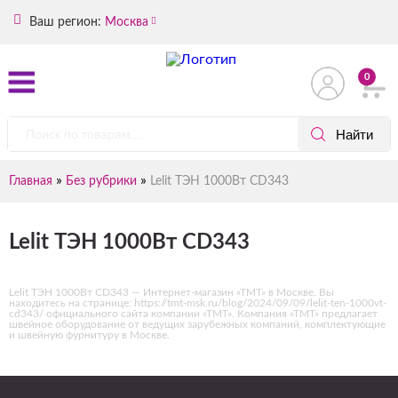
Ваш регион:
Москва
0
»
»
Главная
Без рубрики
Lelit ТЭН 1000Вт CD343
Lelit ТЭН 1000Вт CD343
Lelit ТЭН 1000Вт CD343 — Интернет-магазин «ТМТ» в Москве. Вы
находитесь на странице: https://tmt-msk.ru/blog/2024/09/09/lelit-ten-1000vt-
cd343/ официального сайта компании «ТМТ». Компания «ТМТ» предлагает
швейное оборудование от ведущих зарубежных компаний, комплектующие
и швейную фурнитуру в Москве.