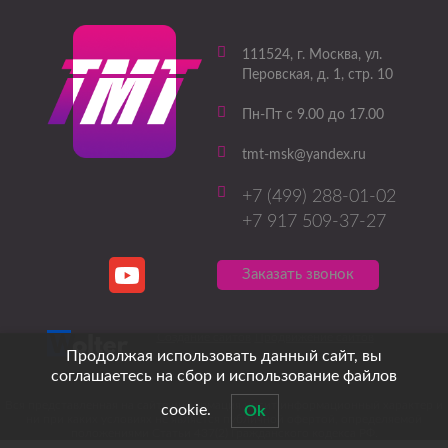
111524
, г.
Москва
,
ул.
Перовская, д. 1, стр. 10
Пн-Пт с 9.00 до 17.00
tmt-msk@yandex.ru
+7 (499) 288-01-02
+7 917 509-37-27
Заказать звонок
Создание сайтов
Продвижение сайтов
Продолжая использовать данный сайт, вы
соглашаетесь на сбор и использование файлов
Вся представленная на сайте информация носит информационный характер и
cookie.
Ok
ни при каких условиях не является публичной офертой, определяемой
положениями Статьи 437(2) Гражданского кодекса РФ.