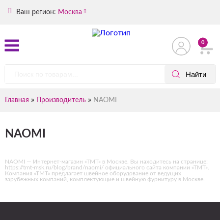
Ваш регион:
Москва
0
»
»
Главная
Производитель
NAOMI
NAOMI
NAOMI — Интернет-магазин «ТМТ» в Москве. Вы находитесь на странице:
https://tmt-msk.ru/blog/brand/naomi/ официального сайта компании «ТМТ».
Компания «ТМТ» предлагает швейное оборудование от ведущих
зарубежных компаний, комплектующие и швейную фурнитуру в Москве.