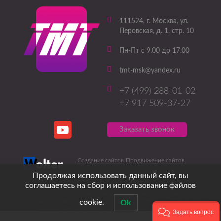
111524
, г.
Москва
,
ул.
Перовская, д. 1, стр. 10
Пн-Пт с 9.00 до 17.00
tmt-msk@yandex.ru
+7 (499) 288-01-02
+7 917 509-37-27
Заказать звонок
Создание сайтов
Продвижение сайтов
Продолжая использовать данный сайт, вы
соглашаетесь на сбор и использование файлов
Вся представленная на сайте информация носит информационный характер и
ни при каких условиях не является публичной офертой, определяемой
cookie.
Ok
положениями Статьи 437(2) Гражданского кодекса РФ.
Задать вопрос