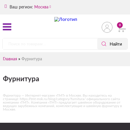
Ваш регион:
Москва
0
»
Главная
Фурнитура
Фурнитура
Фурнитура — Интернет-магазин «ТМТ» в Москве. Вы находитесь на
странице: https://tmt-msk.ru/blog/category/furnitura/ официального сайта
компании «ТМТ». Компания «ТМТ» предлагает швейное оборудование от
ведущих зарубежных компаний, комплектующие и швейную фурнитуру в
Москве.