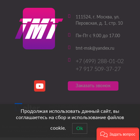
111524
, г.
Москва
,
ул.
Перовская, д. 1, стр. 10
Пн-Пт с 9.00 до 17.00
tmt-msk@yandex.ru
+7 (499) 288-01-02
+7 917 509-37-27
Заказать звонок
Создание сайтов
Продвижение сайтов
Продолжая использовать данный сайт, вы
соглашаетесь на сбор и использование файлов
Вся представленная на сайте информация носит информационный характер и
cookie.
Ok
ни при каких условиях не является публичной офертой, определяемой
Задать вопрос
положениями Статьи 437(2) Гражданского кодекса РФ.