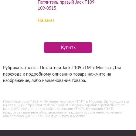
Петлитель правый Jack T109
109-0515
На заказ
Купить
Рубрика каталога: Петлители Jack T109 «ТМТ» Москва. Для
перехода к подробному описанию товара нажмите на
изображение, либо наименование товара.
Петлители Jack T109 — Интернет-магазин «ТМТ» в Москве. Вы находитесь
на странице: https://tmt-msk.ru/product-category/zapchasti/petliteli/petliteli-
jack-t109/ официального сайта компании «ТМТ». Компания «ТМТ»
предлагает швейное оборудование от ведущих зарубежных компаний,
комплектующие и швейную фурнитуру в Москве.