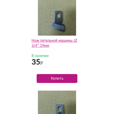
Нож петельной машины JZ
3/4″ 19мм
В наличии
35
Р
Купить