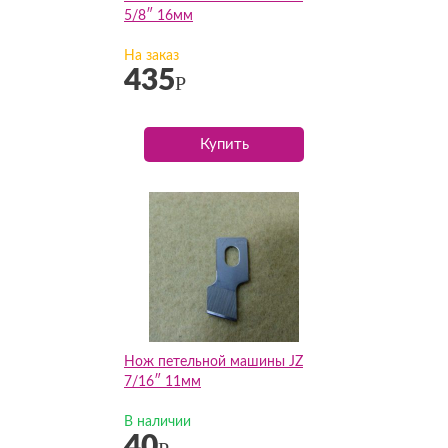
5/8″ 16мм
На заказ
435
Р
Купить
Нож петельной машины JZ
7/16″ 11мм
В наличии
40