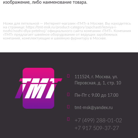
изображение, либо наименование товара.
Ножи для петельной — Интернет-магазин «ТМТ» в Москве. Вы находитесь
на странице: https://tmt-msk.ru/product-category/zapchasti/lezviya-i-
nozhi/nozhi-dlya-petelnoj/ официального сайта компании «ТМТ». Компания
«ТМТ» предлагает швейное оборудование от ведущих зарубежных
компаний, комплектующие и швейную фурнитуру в Москве.
111524
, г.
Москва
,
ул.
Перовская, д. 1, стр. 10
Пн-Пт с 9.00 до 17.00
tmt-msk@yandex.ru
+7 (499) 288-01-02
+7 917 509-37-27