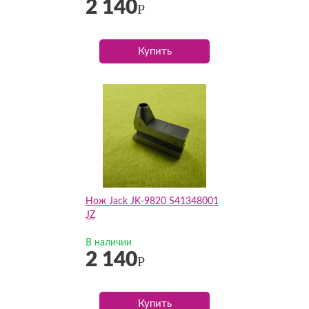
2 140
Р
Купить
Нож Jack JK-9820 S41348001
JZ
В наличии
2 140
Р
Купить