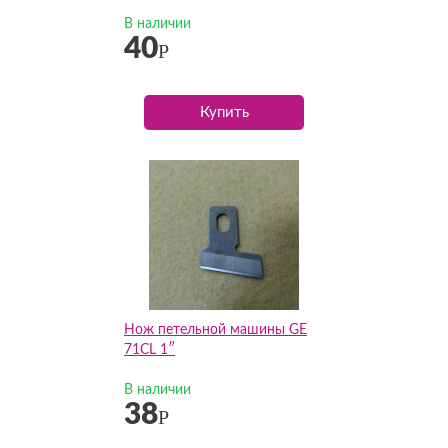
В наличии
40
Р
Купить
Нож петельной машины GE
71CL 1″
В наличии
38
Р