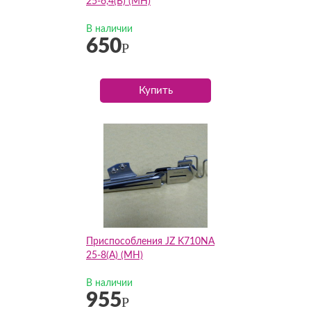
25-6,4(B) (MH)
В наличии
650
Р
Купить
Приспособления JZ K710NA
25-8(А) (MH)
В наличии
955
Р