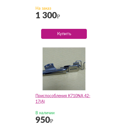
На заказ
1 300
Р
Купить
Приспособления K710NA 42-
17(А)
В наличии
950
Р