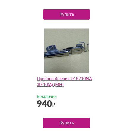
Купить
Приспособления JZ K710NA
30-10(А) (MH)
В наличии
940
Р
Купить