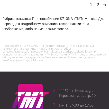
1
2
→
Рубрика каталога: Приспособление K710NA «ТМТ» Москва. Для
перехода к подробному описанию товара нажмите на
изображение, либо наименование товара.
Приспособление K710NA — Интернет-магазин «ТМТ» в Москве. Вы
находитесь на странице: https://tmt-msk.ru/product-
category/zapchasti/prisposobleniya-i-aksessuary/prisposoblenie-k710na/
официального сайта компании «ТМТ». Компания «ТМТ» предлагает швейное
оборудование от ведущих зарубежных компаний, комплектующие и
швейную фурнитуру в Москве.
111524
, г.
Москва
,
ул.
Перовская, д. 1, стр. 10
Пн-Пт с 9.00 до 17.00