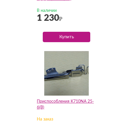
В наличии
1 230
Р
Купить
Приспособления K710NA 25-
6(B)
На заказ