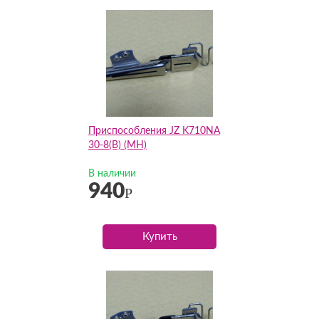
Приспособления JZ K710NA
30-8(B) (MH)
В наличии
940
Р
Купить