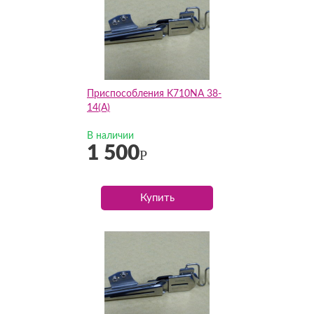
Приспособления K710NA 38-
14(А)
В наличии
1 500
Р
Купить