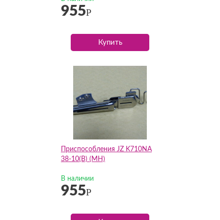
955
Р
Купить
Приспособления JZ K710NA
38-10(B) (MH)
В наличии
955
Р