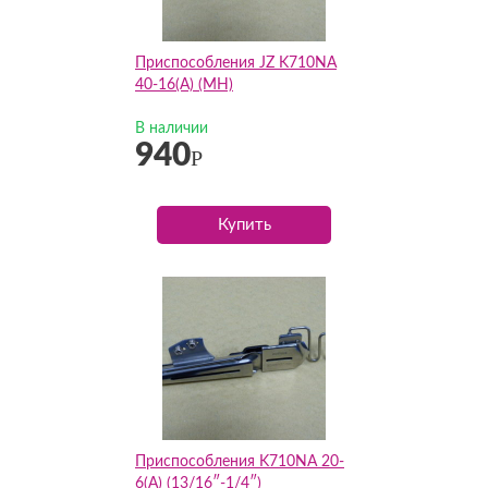
Приспособления JZ K710NA
40-16(А) (MH)
В наличии
940
Р
Купить
Приспособления K710NA 20-
6(А) (13/16″-1/4″)