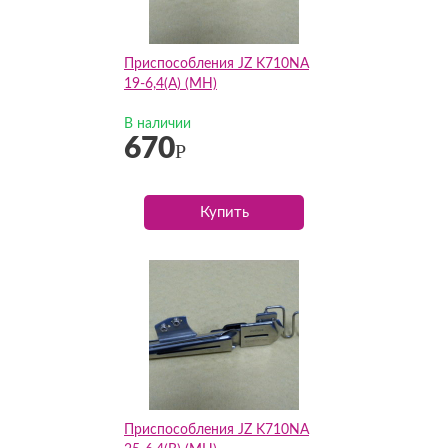
Приспособления JZ K710NA
19-6,4(А) (MH)
В наличии
670
Р
Купить
Приспособления JZ K710NA