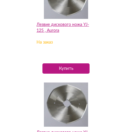
Лезвие дискового ножа YJ-
125 , Aurora
На заказ
Купить