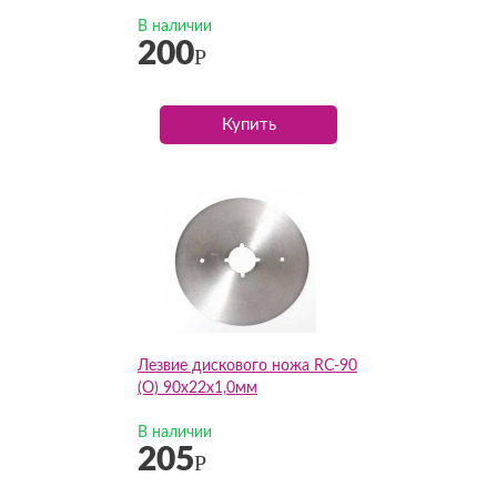
В наличии
200
Р
Купить
Лезвие дискового ножа RC-90
(О) 90х22х1,0мм
В наличии
205
Р