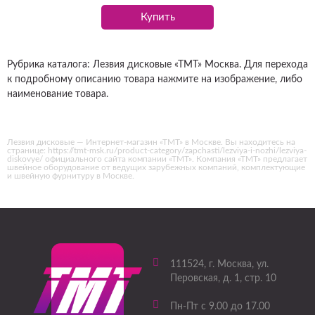
Купить
Рубрика каталога: Лезвия дисковые «ТМТ» Москва. Для перехода
к подробному описанию товара нажмите на изображение, либо
наименование товара.
Лезвия дисковые — Интернет-магазин «ТМТ» в Москве. Вы находитесь на
странице: https://tmt-msk.ru/product-category/zapchasti/lezviya-i-nozhi/lezviya-
diskovye/ официального сайта компании «ТМТ». Компания «ТМТ» предлагает
швейное оборудование от ведущих зарубежных компаний, комплектующие
и швейную фурнитуру в Москве.
111524
, г.
Москва
,
ул.
Перовская, д. 1, стр. 10
Пн-Пт с 9.00 до 17.00