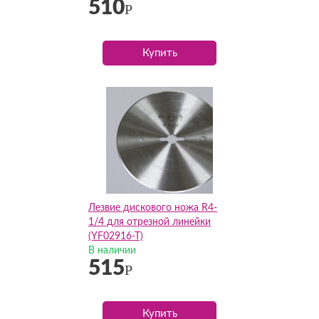
510
Р
Купить
Лезвие дискового ножа R4-
1/4 для отрезной линейки
(YF02916-T)
В наличии
515
Р
Купить