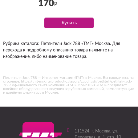
170
Р
Купить
Рубрика каталога: Петлители Jack 788 «ТМТ» Москва. Для
перехода к подробному описанию товара нажмите на
изображение, либо наименование товара.
Петлители Jack 788 — Интернет-магазин «ТМТ» в Москве. Вы находитесь на
странице: https://tmt-msk.ru/product-category/zapchasti/petliteli/petliteli-jack-
788/ официального сайта компании «ТМТ». Компания «ТМТ» предлагает
швейное оборудование от ведущих зарубежных компаний, комплектующие
и швейную фурнитуру в Москве.
111524
, г.
Москва
,
ул.
Перовская, д. 1, стр. 10