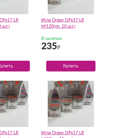
 DPх17 LR
Игла Organ DPх17 LR
 шт.)
№120(уп. 10 шт.)
В наличии
235
Р
Купить
Купить
 DPх17 LR
Игла Organ DPх17 LR