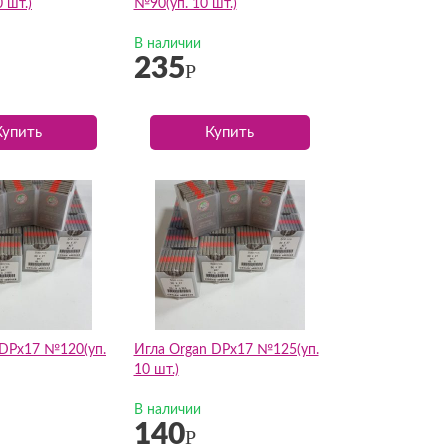
 шт.)
№90(уп. 10 шт.)
В наличии
235
Р
Купить
Купить
 DPх17 №120(уп.
Игла Organ DPх17 №125(уп.
10 шт.)
В наличии
140
Р