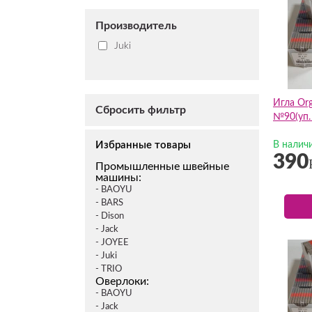
Производитель
Juki
Игла Or
Сбросить фильтр
№90(уп. 
Избранные товары
В налич
390
Промышленные швейные
машины:
- BAOYU
- BARS
- Dison
- Jack
- JOYEE
- Juki
- TRIO
Оверлоки:
- BAOYU
- Jack