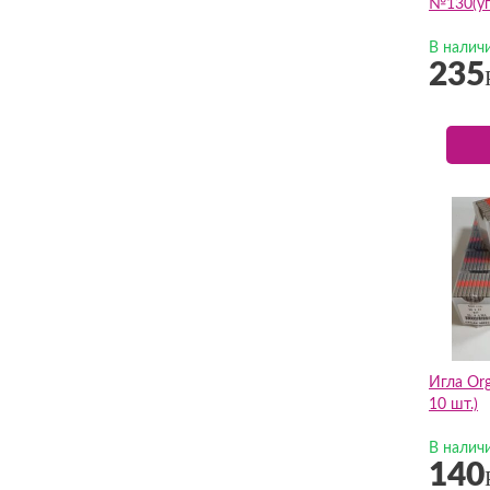
№130(уп.
В налич
235
Игла Or
10 шт.)
В налич
140