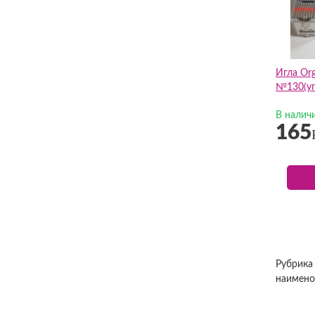
Игла Or
№130(уп.
В налич
165
Рубрика
наимено