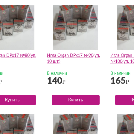
gan DPх17 №80(уп.
Игла Organ DPх17 №90(уп.
Игла Organ
10 шт.)
№100(уп. 10
ии
В наличии
В наличии
140
165
Р
Р
Р
Купить
Купить