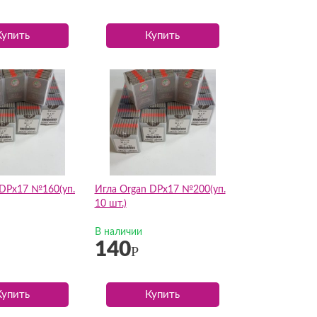
Купить
Купить
 DPх17 №160(уп.
Игла Organ DPх17 №200(уп.
10 шт.)
В наличии
140
Р
Купить
Купить