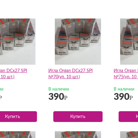
gan DCх27 SPI
Игла Organ DCх27 SPI
Игла Organ
10 шт.)
№70(уп. 10 шт.)
№75(уп. 10 
ии
В наличии
В наличии
390
390
Р
Р
Р
Купить
Купить