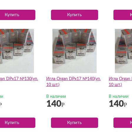
Купить
Купить
gan DPх17 №130(уп.
Игла Organ DPх17 №140(уп.
Игла Organ
10 шт.)
10 шт.)
ии
В наличии
В наличии
140
140
Р
Р
Р
Купить
Купить