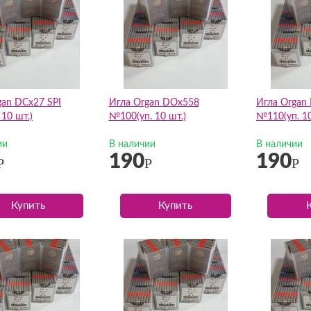
gan DCх27 SPI
Игла Organ DOх558
Игла Organ
10 шт.)
№100(уп. 10 шт.)
№110(уп. 10
ии
В наличии
В наличии
190
190
Р
Р
Р
Купить
Купить