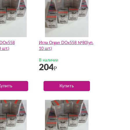
 DOх558
Игла Organ DOх558 №80(уп.
 шт.)
10 шт.)
В наличии
204
Р
Купить
Купить