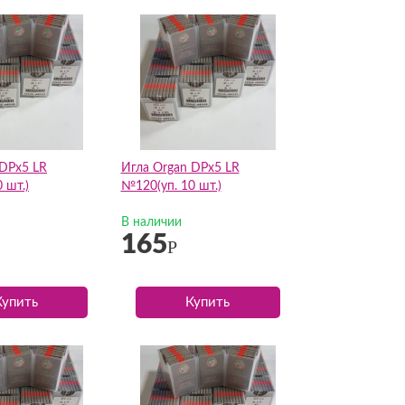
 DPх5 LR
Игла Organ DPх5 LR
 шт.)
№120(уп. 10 шт.)
В наличии
165
Р
Купить
Купить