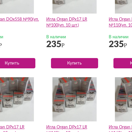
gan DOх558 №90(уп.
Игла Organ DPх17 LR
Игла Organ
№100(уп. 10 шт.)
№110(уп. 10
ии
В наличии
В наличии
235
235
Р
Р
Р
Купить
Купить
gan DPх17 LR
Игла Organ DPх17 LR
Игла Organ