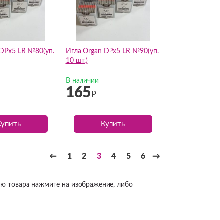
 DPх5 LR №80(уп.
Игла Organ DPх5 LR №90(уп.
10 шт.)
В наличии
165
Р
Купить
Купить
←
1
2
3
4
5
6
→
ию товара нажмите на изображение, либо