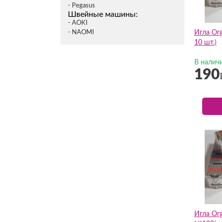
- Pegasus
Швейные машины:
- AOKI
- NAOMI
Игла Or
10 шт.)
В налич
190
Игла Or