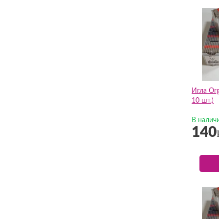
Игла Or
10 шт.)
В налич
140