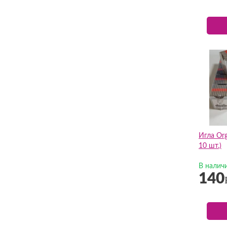
Игла Or
10 шт.)
В налич
140