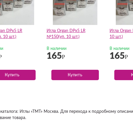
gan DPх5 LR
Игла Organ DPх5 LR
Игла Organ
 10 шт.)
№150(уп. 10 шт.)
10 шт.)
ии
В наличии
В наличии
165
165
Р
Р
Р
Купить
Купить
 каталога: Иглы «ТМТ» Москва. Для перехода к подробному описан
вание товара.