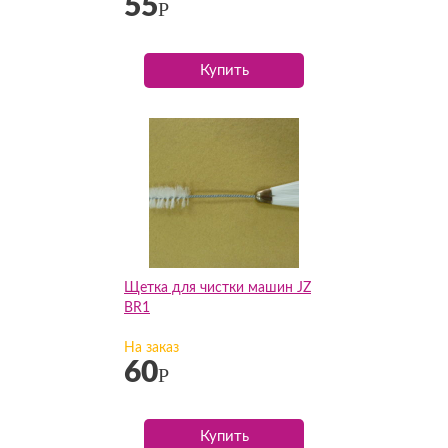
55
Р
Купить
Щетка для чистки машин JZ
BR1
На заказ
60
Р
Купить