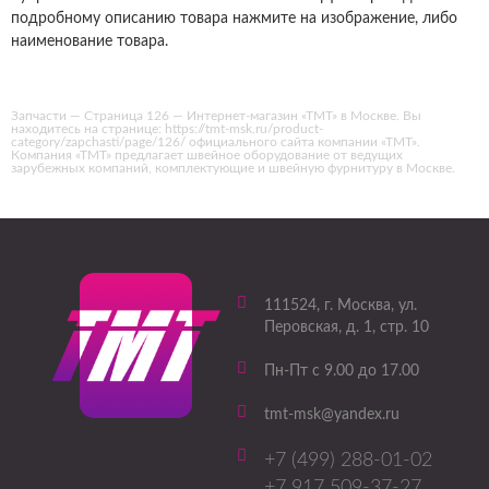
подробному описанию товара нажмите на изображение, либо
наименование товара.
Запчасти — Страница 126 — Интернет-магазин «ТМТ» в Москве. Вы
находитесь на странице: https://tmt-msk.ru/product-
category/zapchasti/page/126/ официального сайта компании «ТМТ».
Компания «ТМТ» предлагает швейное оборудование от ведущих
зарубежных компаний, комплектующие и швейную фурнитуру в Москве.
111524
, г.
Москва
,
ул.
Перовская, д. 1, стр. 10
Пн-Пт с 9.00 до 17.00
tmt-msk@yandex.ru
+7 (499) 288-01-02
+7 917 509-37-27