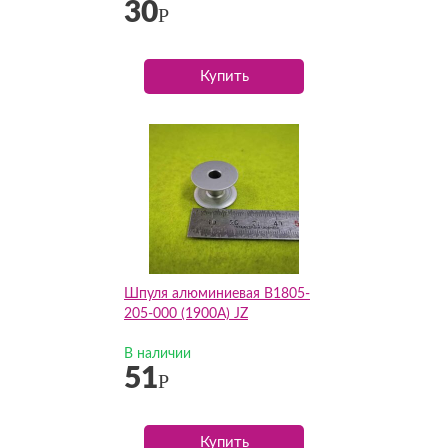
30
Р
Купить
Шпуля алюминиевая В1805-
205-000 (1900А) JZ
В наличии
51
Р
Купить