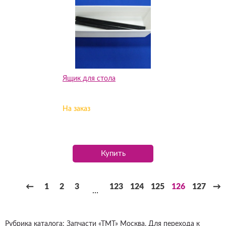
Ящик для стола
На заказ
Купить
←
1
2
3
123
124
125
126
127
→
…
Рубрика каталога: Запчасти «ТМТ» Москва. Для перехода к