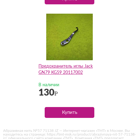
Предохранитель иглы Jack
GN79 KG59 20117002
В наличии
130
Р
Купить
Абразивная нить №57 71138 JZ — Интернет-магазин «ТМТ» в Москве. Вы
находитесь на странице: https://tmt-msk.ru/product/abrazivnaya-nit-57-71138-
jz/ официального сайта компании «ТМТ». Компания «ТМТ» предлагает