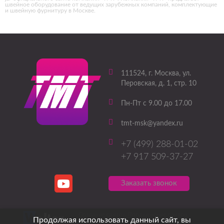
швейное оборудование от ведущих зарубежных компаний, комплектующие
и швейную фурнитуру в Москве.
111524
, г.
Москва
,
ул.
Перовская, д. 1, стр. 10
Пн-Пт с 9.00 до 17.00
tmt-msk@yandex.ru
+7 (499) 288-01-02
+7 917 509-37-27
Заказать звонок
Создание сайтов
Продвижение сайтов
Продолжая использовать данный сайт, вы