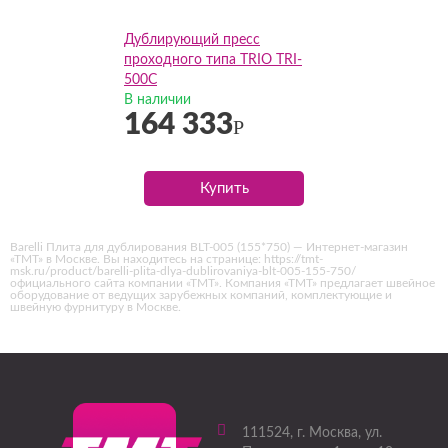
Дублирующий пресс
проходного типа TRIO TRI-
500C
В наличии
164 333
Р
Купить
Barelli Плита для дублирования BLT-005 (155*750) — Интернет-магазин
«ТМТ» в Москве. Вы находитесь на странице: https://tmt-
msk.ru/product/barelli-plita-dlya-dublirovaniya-blt-005-155-750/
официального сайта компании «ТМТ». Компания «ТМТ» предлагает швейное
оборудование от ведущих зарубежных компаний, комплектующие и
швейную фурнитуру в Москве.
111524
, г.
Москва
,
ул.