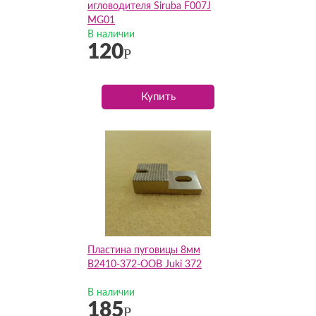
игловодителя Siruba F007J
MG01
В наличии
120
Р
Купить
Пластина пуговицы 8мм
B2410-372-OOB Juki 372
В наличии
185
Р