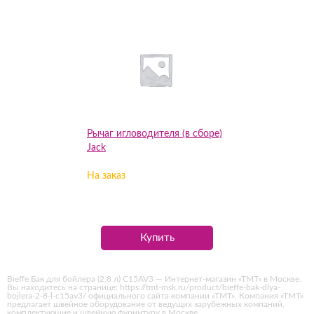
Рычаг игловодителя (в сборе)
Jack
На заказ
Купить
Bieffe Бак для бойлера (2,8 л) C15AV3 — Интернет-магазин «ТМТ» в Москве.
Вы находитесь на странице: https://tmt-msk.ru/product/bieffe-bak-dlya-
bojlera-2-8-l-c15av3/ официального сайта компании «ТМТ». Компания «ТМТ»
предлагает швейное оборудование от ведущих зарубежных компаний,
комплектующие и швейную фурнитуру в Москве.