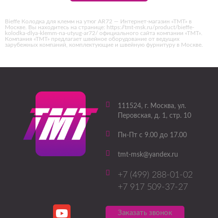
Bieffe Колодка для клемм на утюг AR72 — Интернет-магазин «ТМТ» в
Москве. Вы находитесь на странице: https://tmt-msk.ru/product/bieffe-
kolodka-dlya-klemm-na-utyug-ar72/ официального сайта компании «ТМТ».
Компания «ТМТ» предлагает швейное оборудование от ведущих
зарубежных компаний, комплектующие и швейную фурнитуру в Москве.
111524
, г.
Москва
,
ул.
Перовская, д. 1, стр. 10
Пн-Пт с 9.00 до 17.00
tmt-msk@yandex.ru
+7 (499) 288-01-02
+7 917 509-37-27
Заказать звонок