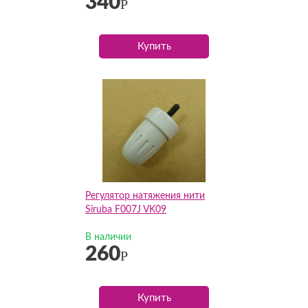
340
Р
Купить
Регулятор натяжения нити
Siruba F007J VK09
В наличии
260
Р
Купить