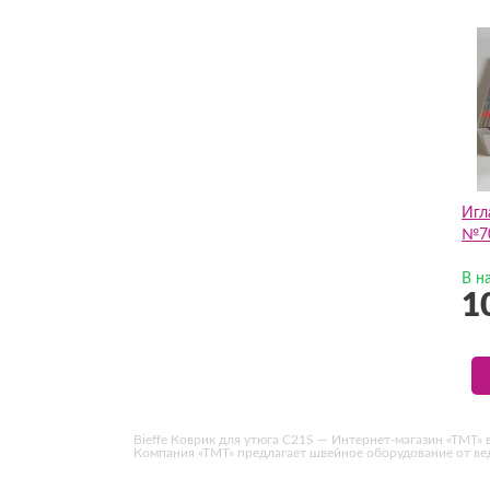
Игл
№70
В н
1
Bieffe Коврик для утюга C21S — Интернет-магазин «ТМТ» в 
Компания «ТМТ» предлагает швейное оборудование от в