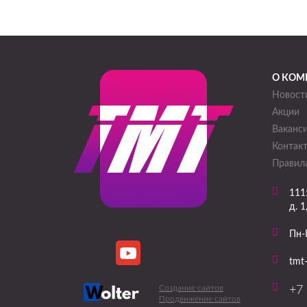
О КОМ
Новост
Акции
Ваканс
Контак
Правила
111
д. 1
Пн-
tmt
Создание сайтов
+7 
Продвижение сайтов