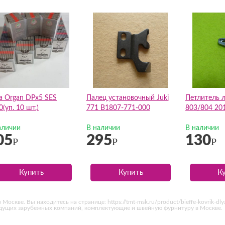
а Organ DPх5 SES
Палец установочный Juki
Петлитель л
(уп. 10 шт.)
771 B1807-771-000
803/804 20
аличии
В наличии
В наличии
05
295
130
Р
Р
Р
Купить
Купить
К
Москве. Вы находитесь на странице: https://tmt-msk.ru/product/bieffe-kovrik-d
едущих зарубежных компаний, комплектующие и швейную фурнитуру в Москве.