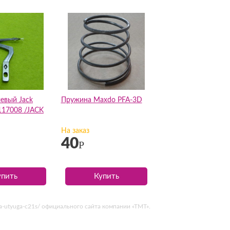
евый Jack
Пружина Maxdo PFA-3D
117008 /JACK
На заказ
40
Р
упить
Купить
lya-utyuga-c21s/ официального сайта компании «ТМТ».