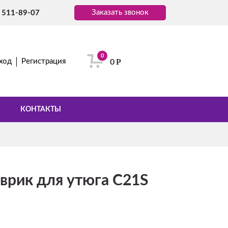
Заказать звонок
) 511-89-07
0
Р
ход
Регистрация
0
КОНТАКТЫ
оврик для утюга C21S