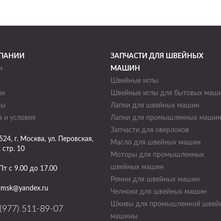
ПАНИИ
ЗАПЧАСТИ ДЛЯ ШВЕЙНЫХ
и
МАШИН
Швейные иглы
ии
Швейные иглы для бытовых маш
ты
Лапки для швейных машин
 и условия
Лапки для промышленных маши
Запчасти для оверлоков
524
, г.
Москва
,
ул. Перовская,
Масло для швейных машин
, стр. 10
Моторы для промышленных
швейных машин
Пт с 9.00 до 17.00
Ремни для швейных машин
-msk@yandex.ru
Челноки для швейных машин
Шкивы для промышленной швей
(977) 511-89-07
машины