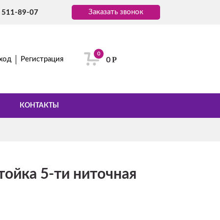
Заказать звонок
) 511-89-07
0
Р
ход
Регистрация
0
КОНТАКТЫ
ойка 5-ти ниточная