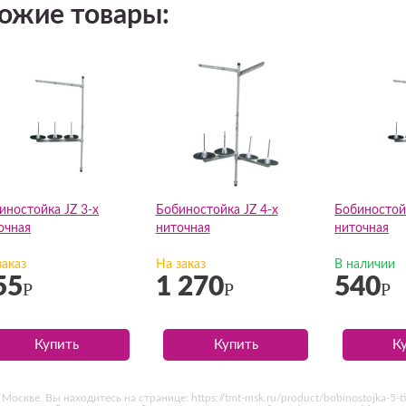
ожие товары:
иностойка JZ 3-х
Бобиностойка JZ 4-х
Бобиностойк
очная
ниточная
ниточная
заказ
На заказ
В наличии
55
1 270
540
Р
Р
Р
Купить
Купить
К
оскве. Вы находитесь на странице: https://tmt-msk.ru/product/bobinostojka-5-