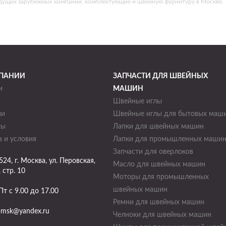
едущих зарубежных компаний, комплектующие и швейную фурнитуру в Москве.
ПАНИИ
ЗАПЧАСТИ ДЛЯ ШВЕЙНЫХ
и
МАШИН
Швейные иглы
ии
Швейные иглы для бытовых маш
ты
Лапки для швейных машин
 и условия
Лапки для промышленных маши
Запчасти для оверлоков
524
, г.
Москва
,
ул. Перовская,
Масло для швейных машин
, стр. 10
Моторы для промышленных
швейных машин
Пт с 9.00 до 17.00
Ремни для швейных машин
-msk@yandex.ru
Челноки для швейных машин