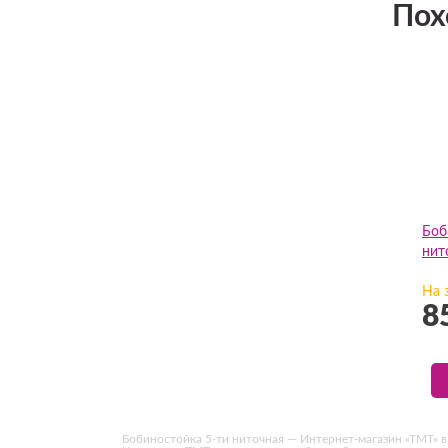
Пох
Боб
нит
На 
8
Бобиностойка 5-ти ниточная — Интернет-магазин «ТМТ» в М