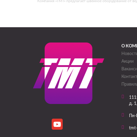
Компания «ТМТ» предлагает швейное оборудование от в
О КОМ
Новост
Акции
Ваканс
Контак
Правила
111
д. 1
Пн-
tmt