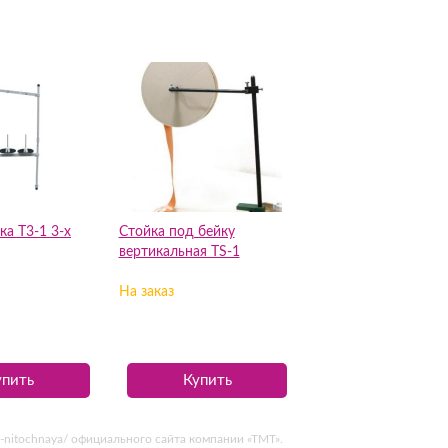
а Т3-1 3-х
Стойка под бейку
вертикальная TS-1
На заказ
упить
Купить
ti-nitochnaya/ официального сайта компании «ТМТ».