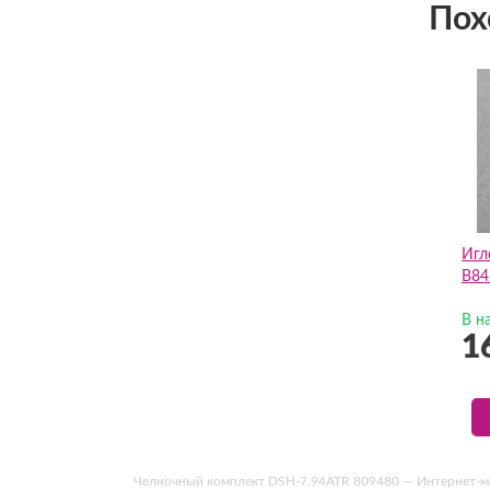
Пох
Игл
B84
В н
1
Челночный комплект DSH-7.94ATR 809480 — Интернет-магаз