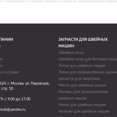
ное оборудование от ведущих зарубежных компаний, комплектующие и швейну
ПАНИИ
ЗАПЧАСТИ ДЛЯ ШВЕЙНЫХ
и
МАШИН
Швейные иглы
ии
Швейные иглы для бытовых маш
ты
Лапки для швейных машин
 и условия
Лапки для промышленных маши
Запчасти для оверлоков
524
, г.
Москва
,
ул. Перовская,
Масло для швейных машин
, стр. 10
Моторы для промышленных
швейных машин
Пт с 9.00 до 17.00
Ремни для швейных машин
-msk@yandex.ru
Челноки для швейных машин