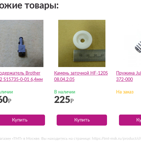
ожие товары:
одержатель Brother
Камень заточной HF-120S
Пружина Juk
2 S15735-0-01 6,4мм
08.04.2.05
372-000
аличии
В наличии
На заказ
60
225
Р
Р
Купить
Купить
К
ин «ТМТ» в Москве. Вы находитесь на странице: https://tmt-msk.ru/product/c