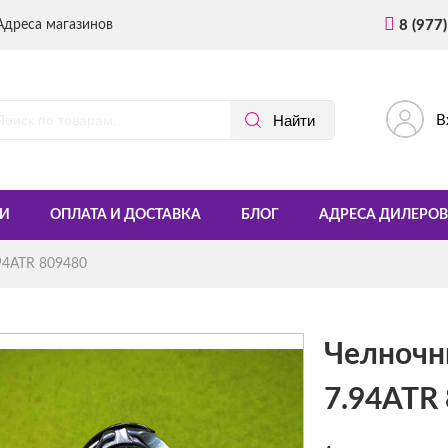
Адреса магазинов
8 (977
В
И
ОПЛАТА И ДОСТАВКА
БЛОГ
АДРЕСА ДИЛЕРОВ
94ATR 809480
Челночн
7.94ATR