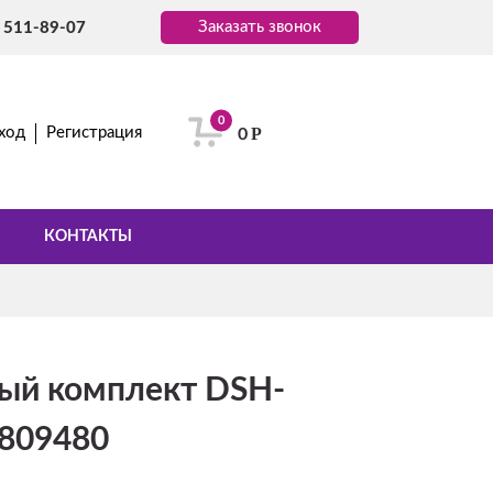
Заказать звонок
) 511-89-07
0
Р
ход
Регистрация
0
КОНТАКТЫ
ый комплект DSH-
 809480