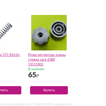
i 372 B2616-
Ручка регулятора длины
стежка Jack 6380
13511002
В наличии
65
Р
упить
Купить
helnochnyj-komplekt-dsh-7-94atr-809480/ официального