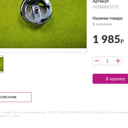
Артикул:
ОС000021571
Наличие товара:
В наличии
1 985
Р
В корзину
ОПИСАНИЕ
товара: Челночный комплект DSH-7.94ATR 809480 «ТМТ» Москва. Для покупки 
ить в 1 клик».