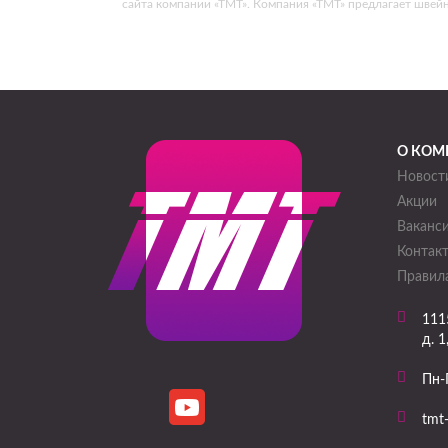
сайта компании «ТМТ». Компания «ТМТ» предлагает швей
О КОМ
Новост
Акции
Ваканс
Контак
Правила
111
д. 1
Пн-
tmt