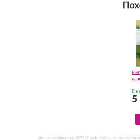
Пох
Bie
пар
В н
5
Датчик температуры 807957 Jack JK-62 — Интернет-магазин