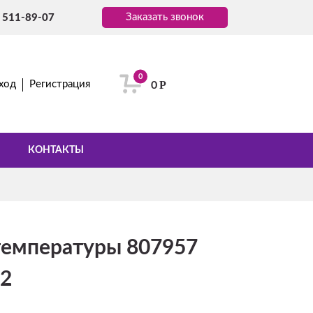
Заказать звонок
) 511-89-07
0
Р
ход
Регистрация
0
КОНТАКТЫ
температуры 807957
62