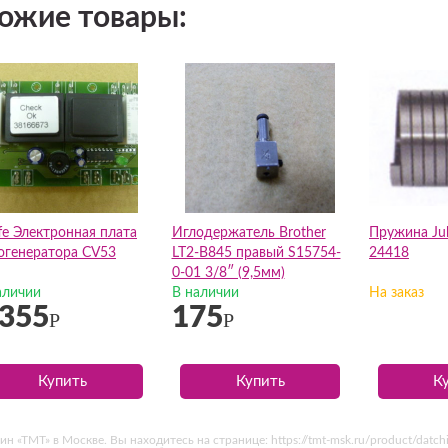
ожие товары:
ffe Электронная плата
Иглодержатель Brother
Пружина Juk
огенератора CV53
LT2-B845 правый S15754-
24418
0-01 3/8″ (9,5мм)
аличии
В наличии
На заказ
 355
175
Р
Р
Купить
Купить
К
 «ТМТ» в Москве. Вы находитесь на странице: https://tmt-msk.ru/product/datch