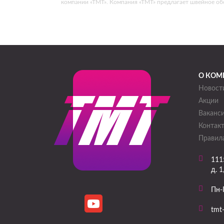
компании «ТМТ». Компания «ТМТ» предлагает швейное о
О КОМ
Новост
Акции
Ваканс
Контак
Правила
111
д. 1
Пн-
tmt