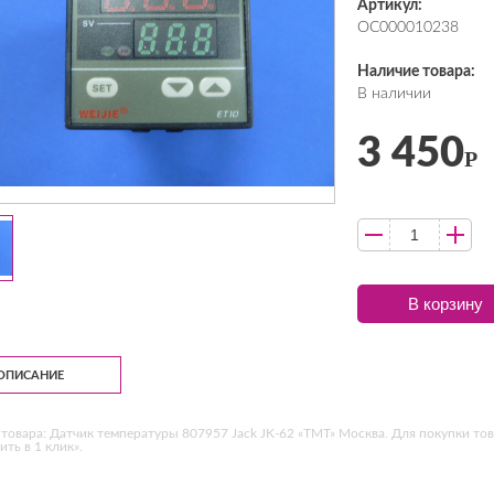
Артикул:
ОС000010238
Наличие товара:
В наличии
3 450
Р
В корзину
ОПИСАНИЕ
товара: Датчик температуры 807957 Jack JK-62 «ТМТ» Москва. Для покупки тов
ить в 1 клик».