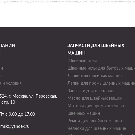
борудование от ведущих зарубежных компаний, комплектующие и швейную фурн
ПАНИИ
ЗАПЧАСТИ ДЛЯ ШВЕЙНЫХ
и
МАШИН
Швейные иглы
ии
Швейные иглы для бытовых маш
ты
Лапки для швейных машин
 и условия
Лапки для промышленных маши
Запчасти для оверлоков
524
, г.
Москва
,
ул. Перовская,
Масло для швейных машин
, стр. 10
Моторы для промышленных
швейных машин
Пт с 9.00 до 17.00
Ремни для швейных машин
-msk@yandex.ru
Челноки для швейных машин