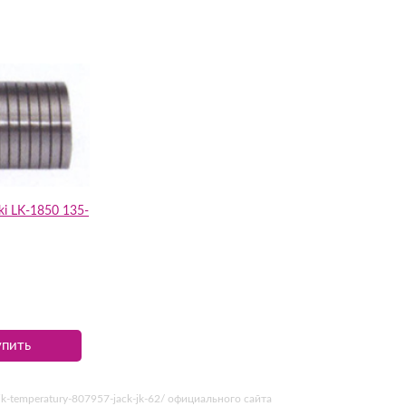
i LK-1850 135-
упить
ik-temperatury-807957-jack-jk-62/ официального сайта