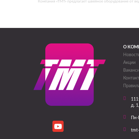
Компания «ТМТ» предлагает швейное оборудование от в
О КОМ
Новост
Акции
Ваканс
Контак
Правила
111
д. 1
Пн-
tmt