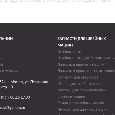
едущих зарубежных компаний, комплектующие и швейную фурнитуру в Москве.
ПАНИИ
ЗАПЧАСТИ ДЛЯ ШВЕЙНЫХ
и
МАШИН
Швейные иглы
ии
Швейные иглы для бытовых маш
ты
Лапки для швейных машин
 и условия
Лапки для промышленных маши
Запчасти для оверлоков
524
, г.
Москва
,
ул. Перовская,
Масло для швейных машин
, стр. 10
Моторы для промышленных
швейных машин
Пт с 9.00 до 17.00
Ремни для швейных машин
-msk@yandex.ru
Челноки для швейных машин