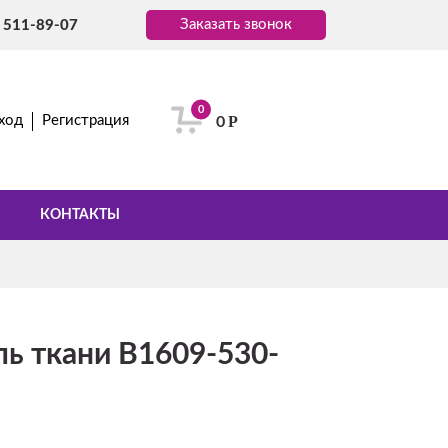
Заказать звонок
) 511-89-07
0
Р
ход
Регистрация
0
КОНТАКТЫ
ь ткани B1609-530-