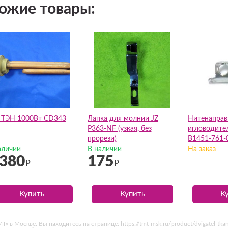
ожие товары:
it ТЭН 1000Вт CD343
Лапка для молнии JZ
Нитенаправ
P363-NF (узкая, без
игловодител
прорези)
B1451-761-
аличии
В наличии
На заказ
 380
175
Р
Р
Купить
Купить
К
 в Москве. Вы находитесь на странице: https://tmt-msk.ru/product/dvigatel-tk