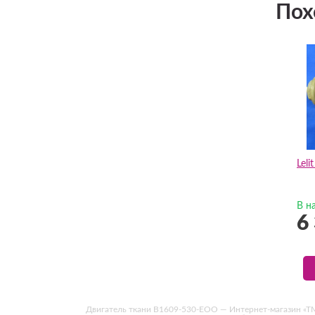
Пох
Lel
В н
6
Двигатель ткани B1609-530-EOO — Интернет-магазин «ТМТ»