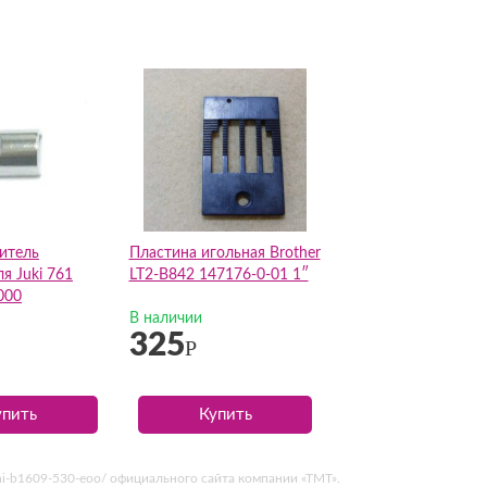
итель
Пластина игольная Brother
я Juki 761
LT2-B842 147176-0-01 1″
000
В наличии
325
Р
упить
Купить
ani-b1609-530-eoo/ официального сайта компании «ТМТ».