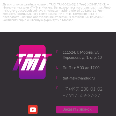
Двухигольная швейная машина TRIO TRI-20626D(12,7мм) (КОМПЛЕКТ) —
Интернет-магазин «ТМТ» в Москве. Вы находитесь на странице: https://tmt-
msk.ru/product/dvuhigolnaya-shvejnaya-mashina-trio-tri-20626d-12-7mm-
komplekt/ официального сайта компании «ТМТ». Компания «ТМТ»
предлагает швейное оборудование от ведущих зарубежных компаний,
комплектующие и швейную фурнитуру в Москве.
111524
, г.
Москва
,
ул.
Перовская, д. 1, стр. 10
Пн-Пт с 9.00 до 17.00
tmt-msk@yandex.ru
+7 (499) 288-01-02
+7 917 509-37-27
Заказать звонок