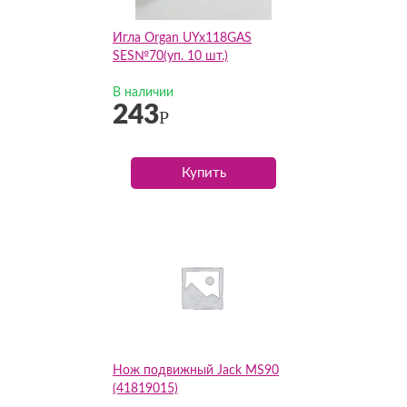
Игла Organ UYx118GAS
SES№70(уп. 10 шт.)
В наличии
243
Р
Купить
Нож подвижный Jack MS90
(41819015)