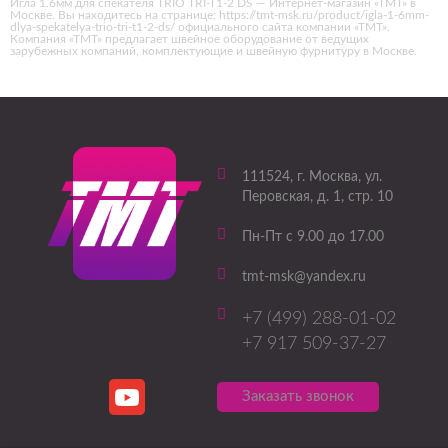
Игла 1.6мм для спекателя TRIO TRI-T1-2 DS — Интернет-магазин «ТМТ» в
Москве. Вы находитесь на странице: https://tmt-msk.ru/product/igla-1-6mm-
dlya-spekatelya-trio-tri-t1-2-ds/ официального сайта компании «ТМТ».
Компания «ТМТ» предлагает швейное оборудование от ведущих
зарубежных компаний, комплектующие и швейную фурнитуру в Москве.
111524
, г.
Москва
,
ул.
Перовская, д. 1, стр. 10
Пн-Пт с 9.00 до 17.00
tmt-msk@yandex.ru
+7 (499) 288-01-02
+7 917 509-37-27
Заказать звонок