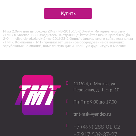
Купить
Игла 2.0мм для дырокола ZK-2 (MS-201L-53-2.0мм) — Интернет-магазин
«ТМТ» в Москве. Вы находитесь на странице: https://tmt-msk.ru/product/igla-
2-0mm-dlya-dyrokola-zk-2-ms-201l-53-2-0mm/ официального сайта компании
«ТМТ». Компания «ТМТ» предлагает швейное оборудование от ведущих
зарубежных компаний, комплектующие и швейную фурнитуру в Москве.
111524
, г.
Москва
,
ул.
Перовская, д. 1, стр. 10
Пн-Пт с 9.00 до 17.00
tmt-msk@yandex.ru
+7 (499) 288-01-02
+7 917 509-37-27