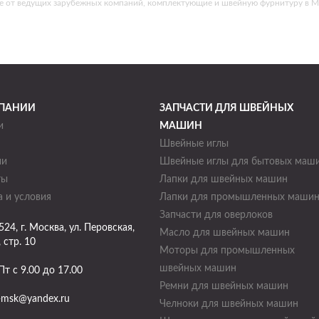
е от ведущих зарубежных компаний, комплектующие и швейную фурнитуру в М
ПАНИИ
ЗАПЧАСТИ ДЛЯ ШВЕЙНЫХ
и
МАШИН
Швейные иглы
ии
Швейные иглы для бытовых маш
ты
Лапки для швейных машин
 и условия
Лапки для промышленных маши
Запчасти для оверлоков
524
, г.
Москва
,
ул. Перовская,
Масло для швейных машин
, стр. 10
Моторы для промышленных
швейных машин
Пт с 9.00 до 17.00
Ремни для швейных машин
-msk@yandex.ru
Челноки для швейных машин