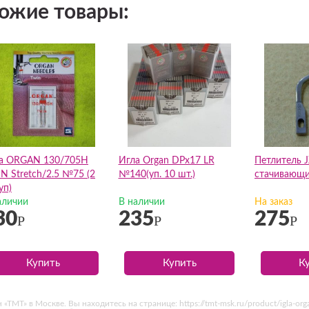
ожие товары:
а ORGAN 130/705H
Игла Organ DPх17 LR
Петлитель 
N Stretch/2.5 №75 (2
№140(уп. 10 шт.)
стачивающ
уп)
аличии
В наличии
На заказ
30
235
275
Р
Р
Р
Купить
Купить
К
«ТМТ» в Москве. Вы находитесь на странице: https://tmt-msk.ru/product/igla-o