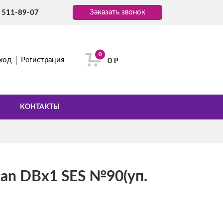
Заказать звонок
) 511-89-07
0
Р
ход
Регистрация
0
КОНТАКТЫ
gan DBх1 SES №90(уп.