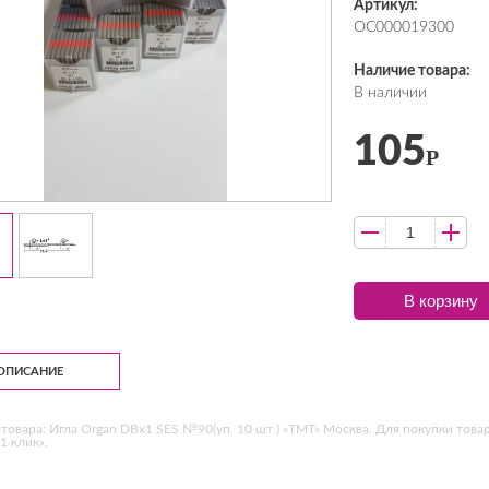
Артикул:
ОС000019300
Наличие товара:
В наличии
105
Р
В корзину
ОПИСАНИЕ
товара: Игла Organ DBх1 SES №90(уп. 10 шт.) «ТМТ» Москва. Для покупки това
1 клик».