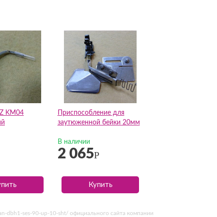
JZ KM04
Приспособление для
ий
заутюженной бейки 20мм
В наличии
2 065
Р
упить
Купить
rgan-dbh1-ses-90-up-10-sht/ официального сайта компании