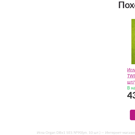
Пох
Игл
TWI
шт/
В н
4
Игла Organ DBх1 SES №90(уп. 10 шт.) — Интернет-магазин 