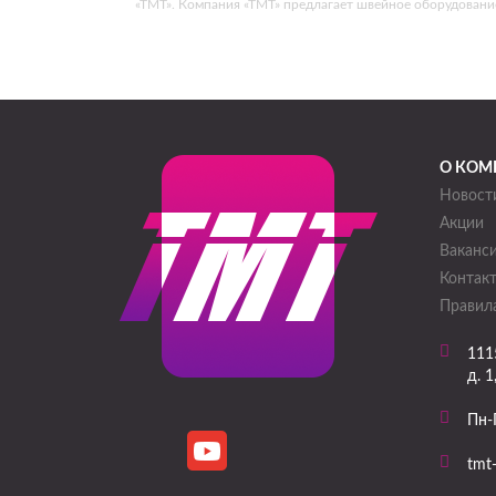
«ТМТ». Компания «ТМТ» предлагает швейное оборудовани
О КОМ
Новост
Акции
Ваканс
Контак
Правила
111
д. 1
Пн-
tmt