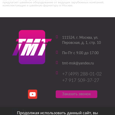
предлагает швейное оборудование от ведущих зарубежных компаний,
комплектующие и швейную фурнитуру в Москве.
111524
, г.
Москва
,
ул.
Перовская, д. 1, стр. 10
Пн-Пт с 9.00 до 17.00
tmt-msk@yandex.ru
+7 (499) 288-01-02
+7 917 509-37-27
Заказать звонок
Создание сайтов
Продвижение сайтов
Продолжая использовать данный сайт, вы