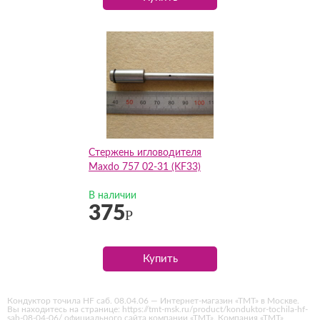
Стержень игловодителя
Maxdo 757 02-31 (KF33)
В наличии
375
Р
Купить
Кондуктор точила HF саб. 08.04.06 — Интернет-магазин «ТМТ» в Москве.
Вы находитесь на странице: https://tmt-msk.ru/product/konduktor-tochila-hf-
sab-08-04-06/ официального сайта компании «ТМТ». Компания «ТМТ»