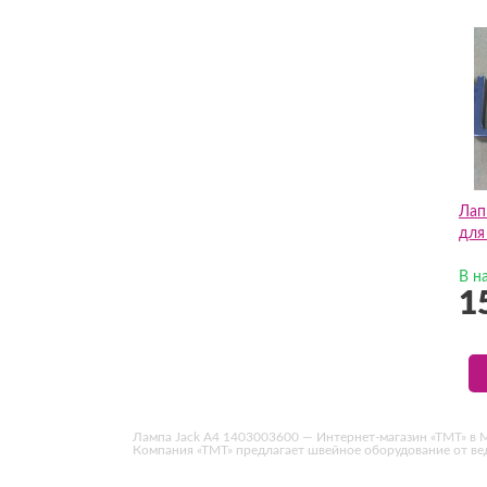
Лап
для
В н
1
Лампа Jack A4 1403003600 — Интернет-магазин «ТМТ» в Мо
Компания «ТМТ» предлагает швейное оборудование от в