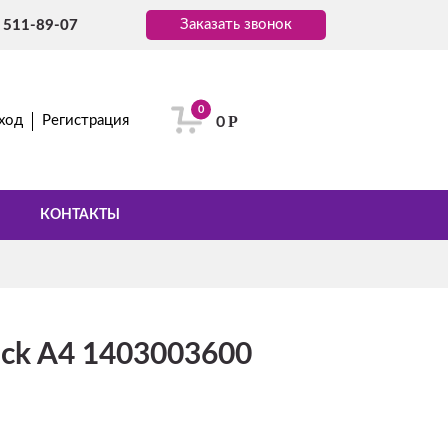
Заказать звонок
) 511-89-07
0
Р
ход
Регистрация
0
КОНТАКТЫ
ack A4 1403003600