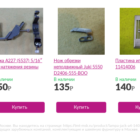
ка A227 (S537) 5/16″
Нож обрезки
Пластина иг
 натяжения резины
неподвижный Juki 5550
11414006
D2406-555-BOO
аличии
В наличии
В наличии
50
135
140
Р
Р
Р
Купить
Купить
К
скве. Вы находитесь на странице: https://tmt-msk.ru/product/lampa-jack-a4-1
едущих зарубежных компаний, комплектующие и швейную фурнитуру в Москве.