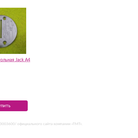
ольная Jack A4
упить
403003600/ официального сайта компании «ТМТ».