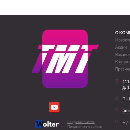
О КОМ
Новост
Акции
Ваканс
Контак
Правила
111
д. 1
Пн-
tmt
Создание сайтов
+7 
Продвижение сайтов