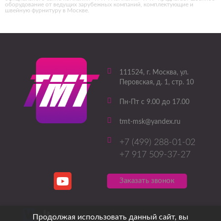
оборудование от ведущих зарубежных компаний, комплектующие и
швейную фурнитуру в Москве.
111524
, г.
Москва
,
ул.
Перовская, д. 1, стр. 10
Пн-Пт с 9.00 до 17.00
tmt-msk@yandex.ru
+7 (499) 288-01-02
+7 917 509-37-27
Заказать звонок
Создание сайтов
Продвижение сайтов
Продолжая использовать данный сайт, вы