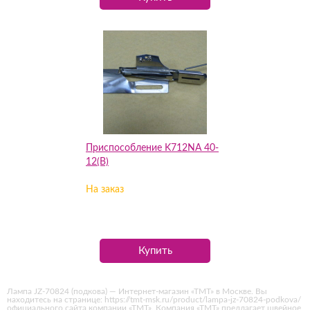
Приспособление K712NA 40-
12(B)
На заказ
Купить
Лампа JZ-70824 (подкова) — Интернет-магазин «ТМТ» в Москве. Вы
находитесь на странице: https://tmt-msk.ru/product/lampa-jz-70824-podkova/
официального сайта компании «ТМТ». Компания «ТМТ» предлагает швейное