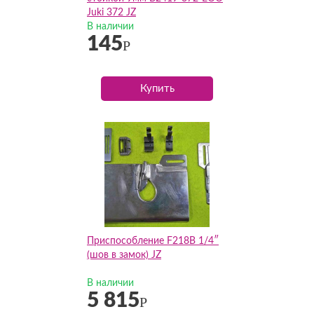
Juki 372 JZ
В наличии
145
Р
Купить
Приспособление F218B 1/4″
(шов в замок) JZ
В наличии
5 815
Р