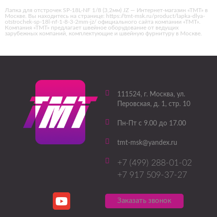
Лапка для отстрочек SP-18L-NF 1/8 (3,2мм) JZ — Интернет-магазин «ТМТ» в
Москве. Вы находитесь на странице: https://tmt-msk.ru/product/lapka-dlya-
otstrochek-sp-18l-nf-1-8-3-2mm-jz/ официального сайта компании «ТМТ».
Компания «ТМТ» предлагает швейное оборудование от ведущих
зарубежных компаний, комплектующие и швейную фурнитуру в Москве.
111524
, г.
Москва
,
ул.
Перовская, д. 1, стр. 10
Пн-Пт с 9.00 до 17.00
tmt-msk@yandex.ru
+7 (499) 288-01-02
+7 917 509-37-27
Заказать звонок