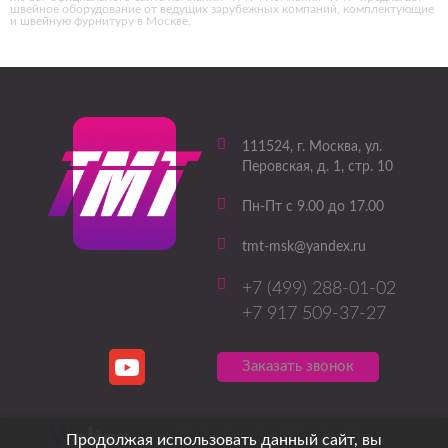
швейное оборудование от ведущих зарубежных компаний, комплектующие
и швейную фурнитуру в Москве.
111524
, г.
Москва
,
ул.
Перовская, д. 1, стр. 10
Пн-Пт с 9.00 до 17.00
tmt-msk@yandex.ru
+7 (499) 288-01-02
+7 917 509-37-27
Заказать звонок
Создание сайтов
Продвижение сайтов
Продолжая использовать данный сайт, вы