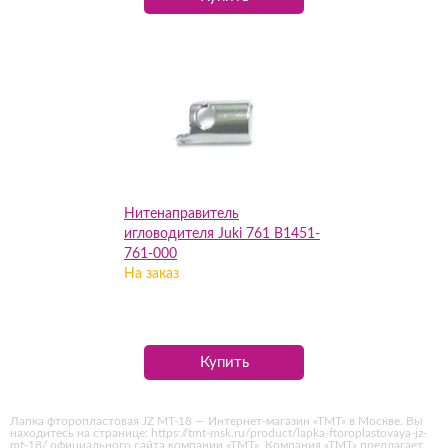
Нитенаправитель
игловодителя Juki 761 B1451-
761-000
На заказ
Купить
Лапка фторопластовая JZ MT-18 — Интернет-магазин «ТМТ» в Москве. Вы
находитесь на странице: https://tmt-msk.ru/product/lapka-ftoroplastovaya-jz-
mt-18/ официального сайта компании «ТМТ». Компания «ТМТ» предлагает