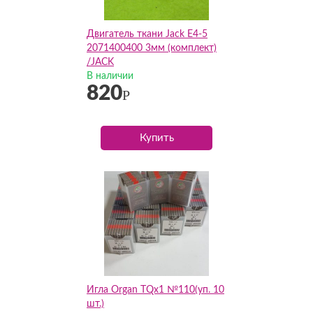
Двигатель ткани Jack E4-5
2071400400 3мм (комплект)
/JACK
В наличии
820
Р
Купить
Игла Organ TQх1 №110(уп. 10
шт.)