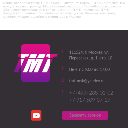
Лапка фторопластовая T-350 11мм — Интернет-магазин «ТМТ» в Москве. Вы
находитесь на странице: https://tmt-msk.ru/product/lapka-ftoroplastovaya-t-
350-11mm/ официального сайта компании «ТМТ». Компания «ТМТ»
предлагает швейное оборудование от ведущих зарубежных компаний,
комплектующие и швейную фурнитуру в Москве.
111524
, г.
Москва
,
ул.
Перовская, д. 1, стр. 10
Пн-Пт с 9.00 до 17.00
tmt-msk@yandex.ru
+7 (499) 288-01-02
+7 917 509-37-27
Заказать звонок