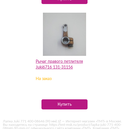
Рычаг правого петлителя
Juki6716 131-31156
На заказ
Купить
Лапка Juki 771 400-08646 (90 мм) JZ — Интернет-магазин «ТМТ» в Москве.
Вы находитесь на странице: https://tmt-msk.ru/product/lapka-juki-771-400-
08646-90-mm-jz/ официального сайта компании «ТМТ». Компания «ТМТ»