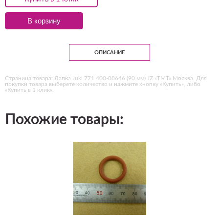
В корзину
ОПИСАНИЕ
Страница товара: Лапка Juki 771 400-08646 (90 мм) JZ «ТМТ» Москва. Для
покупки товара выберете количество и нажмите кнопку «Купить», либо
«Купить в 1 клик».
Похожие товары: