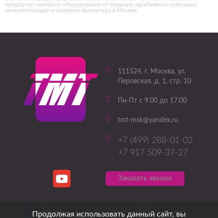
предлагает швейное оборудование от ведущих зарубежных компаний,
комплектующие и швейную фурнитуру в Москве.
111524
, г.
Москва
,
ул.
Перовская, д. 1, стр. 10
Пн-Пт с 9.00 до 17.00
tmt-msk@yandex.ru
+7 (499) 288-01-02
+7 917 509-37-27
Заказать звонок
Создание сайтов
Продвижение сайтов
Продолжая использовать данный сайт, вы