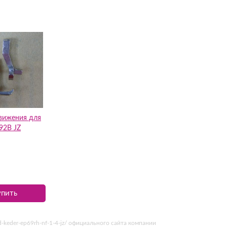
вижения для
92B JZ
упить
d-keder-ep69rh-nf-1-4-jz/ официального сайта компании