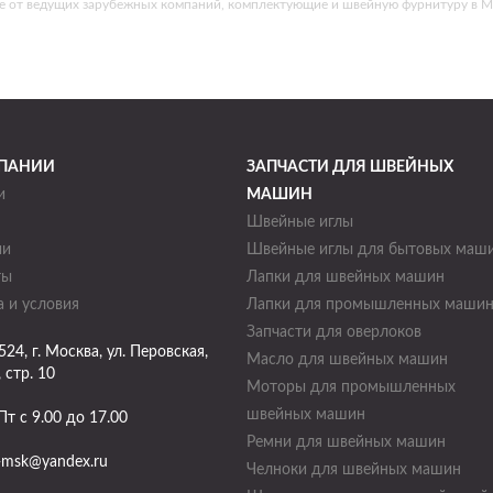
е от ведущих зарубежных компаний, комплектующие и швейную фурнитуру в М
ПАНИИ
ЗАПЧАСТИ ДЛЯ ШВЕЙНЫХ
и
МАШИН
Швейные иглы
ии
Швейные иглы для бытовых маш
ты
Лапки для швейных машин
 и условия
Лапки для промышленных маши
Запчасти для оверлоков
524
, г.
Москва
,
ул. Перовская,
Масло для швейных машин
, стр. 10
Моторы для промышленных
швейных машин
Пт с 9.00 до 17.00
Ремни для швейных машин
-msk@yandex.ru
Челноки для швейных машин