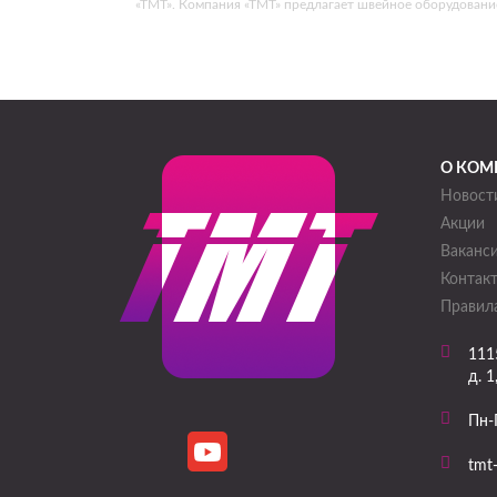
«ТМТ». Компания «ТМТ» предлагает швейное оборудовани
О КОМ
Новост
Акции
Ваканс
Контак
Правила
111
д. 1
Пн-
tmt