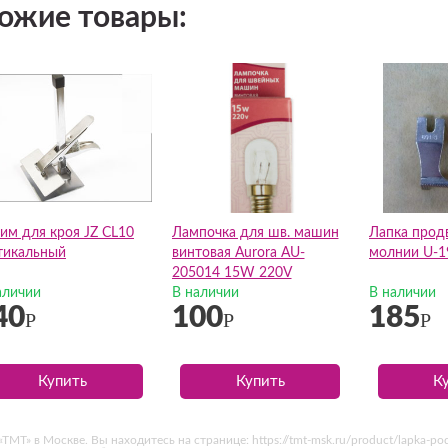
ожие товары:
им для кроя JZ CL10
Лампочка для шв. машин
Лапка прод
тикальный
винтовая Aurora AU-
молнии U-1
205014 15W 220V
аличии
В наличии
В наличии
40
100
185
Р
Р
Р
Купить
Купить
К
МТ» в Москве. Вы находитесь на странице: https://tmt-msk.ru/product/lapka-po