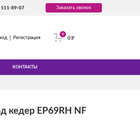
Заказать звонок
) 511-89-07
0
Р
ход
Регистрация
0
КОНТАКТЫ
од кедер EP69RH NF