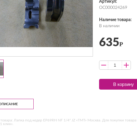
Артикул:
ОС000024269
Наличие товара:
В наличии
635
Р
В корзину
ОПИСАНИЕ
товара: Лапка под кедер EP69RH NF 1/4" JZ «ТМТ» Москва. Для покупки товара
1 клик».