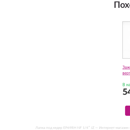
Пох
Заж
вер
В н
5
Лапка под кедер EP69RH NF 1/4″ JZ — Интернет-магазин «Т