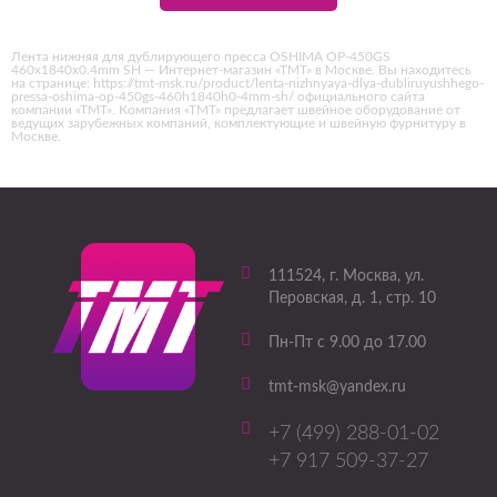
Лента нижняя для дублирующего пресса OSHIMA OP-450GS
460х1840х0.4mm SH — Интернет-магазин «ТМТ» в Москве. Вы находитесь
на странице: https://tmt-msk.ru/product/lenta-nizhnyaya-dlya-dubliruyushhego-
pressa-oshima-op-450gs-460h1840h0-4mm-sh/ официального сайта
компании «ТМТ». Компания «ТМТ» предлагает швейное оборудование от
ведущих зарубежных компаний, комплектующие и швейную фурнитуру в
Москве.
111524
, г.
Москва
,
ул.
Перовская, д. 1, стр. 10
Пн-Пт с 9.00 до 17.00
tmt-msk@yandex.ru
+7 (499) 288-01-02
+7 917 509-37-27