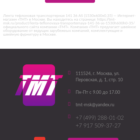
Лента тефлоновая транспортерная 141 36 AS (1530х600х0,35) — Интернет-
магазин «ТМТ» в Москве. Вы находитесь на странице: https://tmt-
msk.ru/product/lenta-teflonovaya-transporternaya-141-36-as-1530h600h0-35/
официального сайта компании «ТМТ». Компания «ТМТ» предлагает швейное
оборудование от ведущих зарубежных компаний, комплектующие и
швейную фурнитуру в Москве.
111524
, г.
Москва
,
ул.
Перовская, д. 1, стр. 10
Пн-Пт с 9.00 до 17.00
tmt-msk@yandex.ru
+7 (499) 288-01-02
+7 917 509-37-27