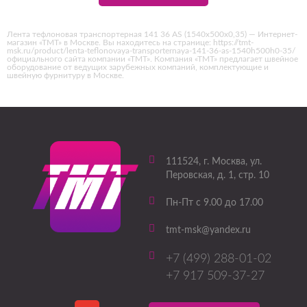
Лента тефлоновая транспортерная 141 36 AS (1540х500х0,35) — Интернет-
магазин «ТМТ» в Москве. Вы находитесь на странице: https://tmt-
msk.ru/product/lenta-teflonovaya-transporternaya-141-36-as-1540h500h0-35/
официального сайта компании «ТМТ». Компания «ТМТ» предлагает швейное
оборудование от ведущих зарубежных компаний, комплектующие и
швейную фурнитуру в Москве.
111524
, г.
Москва
,
ул.
Перовская, д. 1, стр. 10
Пн-Пт с 9.00 до 17.00
tmt-msk@yandex.ru
+7 (499) 288-01-02
+7 917 509-37-27