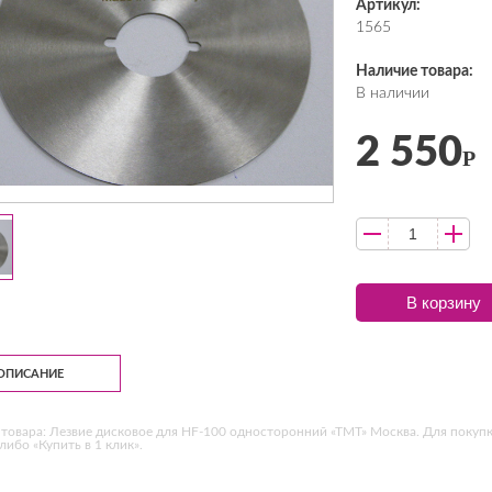
Артикул:
1565
Наличие товара:
В наличии
2 550
Р
В корзину
ОПИСАНИЕ
товара: Лезвие дисковое для HF-100 односторонний «ТМТ» Москва. Для покупк
 либо «Купить в 1 клик».