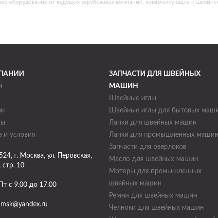
ное оборудование от ведущих зарубежных компаний, комплектующие и швейну
ПАНИИ
ЗАПЧАСТИ ДЛЯ ШВЕЙНЫХ
и
МАШИН
Швейные иглы
ии
Швейные иглы для бытовых маш
ты
Лапки для швейных машин
 и условия
Лапки для промышленных маши
Запчасти для оверлоков
524
, г.
Москва
,
ул. Перовская,
Масло для швейных машин
, стр. 10
Моторы для промышленных
швейных машин
Пт с 9.00 до 17.00
Ремни для швейных машин
-msk@yandex.ru
Челноки для швейных машин