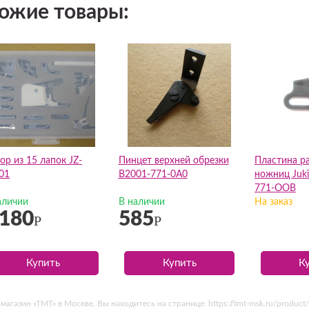
ожие товары:
ор из 15 лапок JZ-
Пинцет верхней обрезки
Пластина р
01
B2001-771-0A0
ножниц Juki
771-OOB
аличии
В наличии
На заказ
 180
585
Р
Р
Купить
Купить
К
азин «ТМТ» в Москве. Вы находитесь на странице: https://tmt-msk.ru/product/l