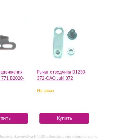
аздвижения
Рычаг отводчика B1230-
 771 B2020-
372-ОАО Juki 372
На заказ
упить
Купить
ezvie-diskovoe-dlya-hf-100-odnostoronnij/ официального