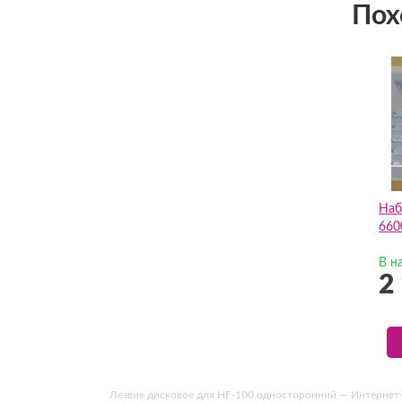
Пох
Наб
660
В н
2
Лезвие дисковое для HF-100 односторонний — Интернет-маг