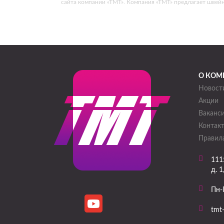
сайта компании «ТМТ». Компания «ТМТ» предлагает швей
О КОМ
Новост
Акции
Ваканс
Контак
Правила
111
д. 1
Пн-
tmt