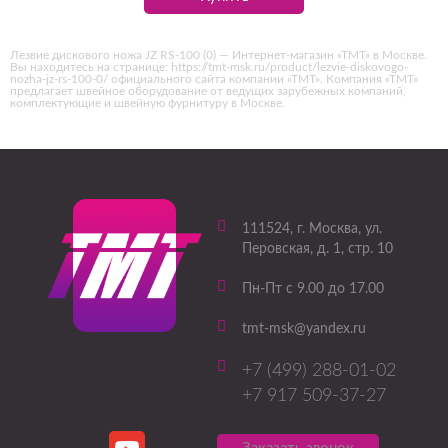
Лезвие дискового ножа JZ RS-100 (0) — Интернет-магазин «ТМТ» в Москве.
Вы находитесь на странице: https://tmt-msk.ru/product/lezvie-diskovogo-
nozha-jz-rs-100-0/ официального сайта компании «ТМТ». Компания «ТМТ»
предлагает швейное оборудование от ведущих зарубежных компаний,
комплектующие и швейную фурнитуру в Москве.
111524
, г.
Москва
,
ул.
Перовская, д. 1, стр. 10
Пн-Пт с 9.00 до 17.00
tmt-msk@yandex.ru
+7 (499) 288-01-02
+7 917 509-37-27