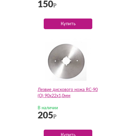
150
Р
Купить
Лезвие дискового ножа RC-90
(О) 90х22х1,0мм
В наличии
205
Р
Купить