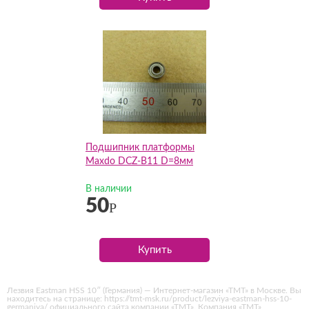
Подшипник платформы
Maxdo DCZ-B11 D=8мм
В наличии
50
Р
Купить
Лезвия Eastman HSS 10″ (Германия) — Интернет-магазин «ТМТ» в Москве. Вы
находитесь на странице: https://tmt-msk.ru/product/lezviya-eastman-hss-10-
germaniya/ официального сайта компании «ТМТ». Компания «ТМТ»