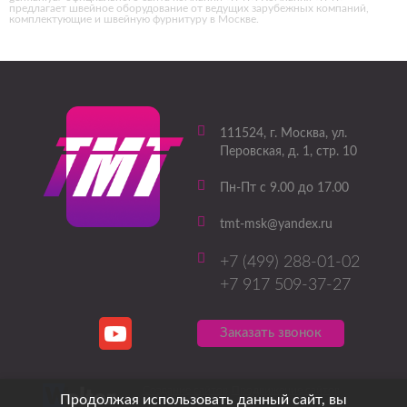
предлагает швейное оборудование от ведущих зарубежных компаний,
комплектующие и швейную фурнитуру в Москве.
111524
, г.
Москва
,
ул.
Перовская, д. 1, стр. 10
Пн-Пт с 9.00 до 17.00
tmt-msk@yandex.ru
+7 (499) 288-01-02
+7 917 509-37-27
Заказать звонок
Создание сайтов
Продвижение сайтов
Продолжая использовать данный сайт, вы