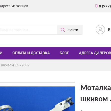
Адреса магазинов
8 (977
В
И
ОПЛАТА И ДОСТАВКА
БЛОГ
АДРЕСА ДИЛЕРОВ
 шкивом JZ-72039
Моталка
шкивом 