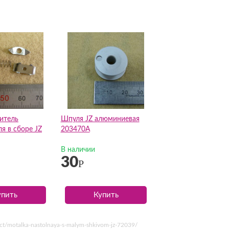
итель
Шпуля JZ алюминиевая
я в сборе JZ
203470A
В наличии
30
Р
упить
Купить
t/motalka-nastolnaya-s-malym-shkivom-jz-72039/