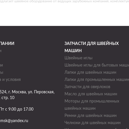
едлагает швейное оборудование от ведущих зарубежных компаний, комплекту
ПАНИИ
ЗАПЧАСТИ ДЛЯ ШВЕЙНЫХ
и
МАШИН
Швейные иглы
ии
Швейные иглы для бытовых маш
ты
Лапки для швейных машин
 и условия
Лапки для промышленных маши
Запчасти для оверлоков
524
, г.
Москва
,
ул. Перовская,
Масло для швейных машин
, стр. 10
Моторы для промышленных
швейных машин
Пт с 9.00 до 17.00
Ремни для швейных машин
-msk@yandex.ru
Челноки для швейных машин