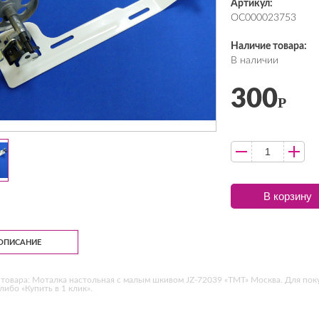
Артикул:
ОС000023753
Наличие товара:
В наличии
300
Р
В корзину
ОПИСАНИЕ
товара: Моталка настольная с малым шкивом JZ-72039 «ТМТ» Москва. Для пок
 либо «Купить в 1 клик».