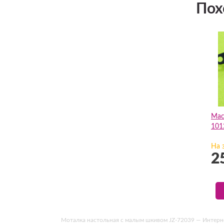
Пох
Мас
101
На 
2
Моталка настольная с малым шкивом JZ-72039 — Интернет-м