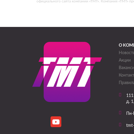
официального сайта компании «ТМТ». Компания «ТМТ» пр
О КОМ
Новост
Акции
Ваканс
Контак
Правила
111
д. 1
Пн-
tmt