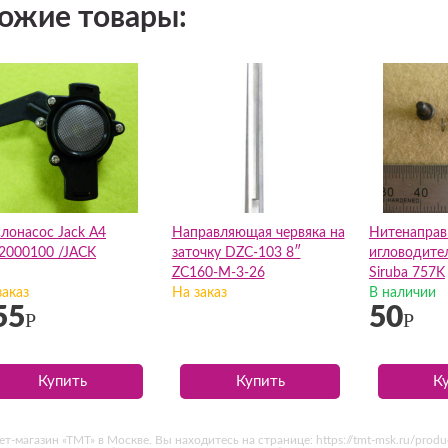
ожие товары:
лонасос Jack A4
Направляющая червяка на
Нитенаправ
2000100 /JACK
заточку DZC-103 8″
игловодител
ZC160-M-3-26
Siruba 757K
заказ
На заказ
В наличии
55
50
Р
Р
Купить
Купить
К
агазин «ТМТ» в Москве. Вы находитесь на странице: https://tmt-msk.ru/produc