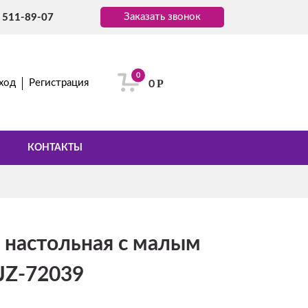
Заказать звонок
) 511-89-07
0
Р
ход
Регистрация
0
КОНТАКТЫ
 настольная с малым
JZ-72039