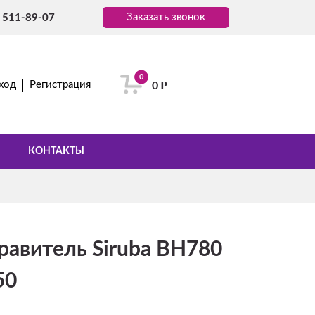
Заказать звонок
) 511-89-07
0
Р
ход
Регистрация
0
КОНТАКТЫ
равитель Siruba BH780
50