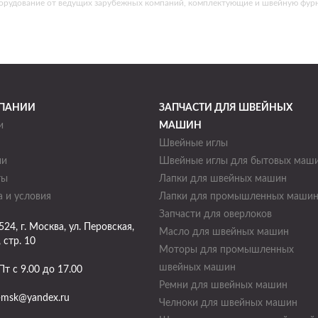
борудование от ведущих зарубежных компаний, комплектующие и швейную фурн
ПАНИИ
ЗАПЧАСТИ ДЛЯ ШВЕЙНЫХ
и
МАШИН
Швейные иглы
ии
Швейные иглы для бытовых маш
ты
Лапки для швейных машин
 и условия
Лапки для промышленных маши
Запчасти для оверлоков
524
, г.
Москва
,
ул. Перовская,
Масло для швейных машин
, стр. 10
Моторы для промышленных
швейных машин
Пт с 9.00 до 17.00
Ремни для швейных машин
-msk@yandex.ru
Челноки для швейных машин