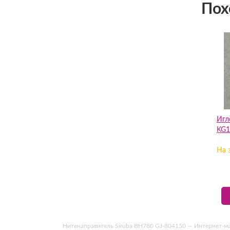
Пох
Игл
KG1
На 
Нитенаправитель Siruba BH780 GJ-804150 — Интернет-магаз