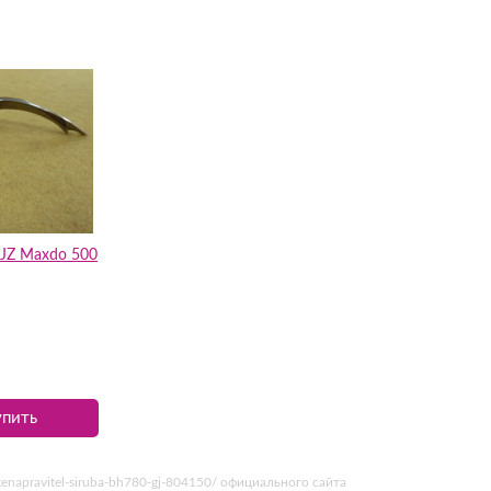
 JZ Maxdo 500
упить
enapravitel-siruba-bh780-gj-804150/ официального сайта