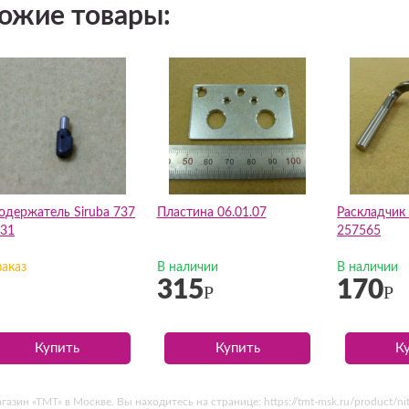
ожие товары:
одержатель Siruba 737
Пластина 06.01.07
Раскладчик
31
257565
заказ
В наличии
В наличии
315
170
Р
Р
Купить
Купить
К
ин «ТМТ» в Москве. Вы находитесь на странице: https://tmt-msk.ru/product/nit