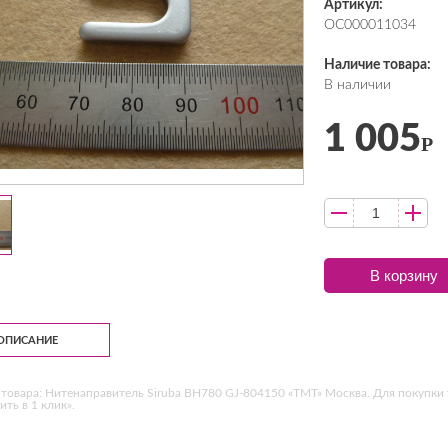
Артикул:
ОС000011034
Наличие товара:
В наличии
1 005
Р
В корзину
ОПИСАНИЕ
товара: Нитенаправитель Siruba BH780 GJ-804150 «ТМТ» Москва. Для покупки 
ить в 1 клик».