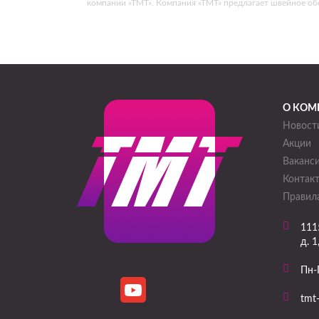
компании «ТМТ». Компания «ТМТ» предлагает швейное о
О КОМ
Новост
Акции
Ваканс
Контак
Правила
111
д. 1
Пн-
tmt