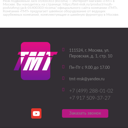
Нож подвижный Jack 01400303 (Ricoma) — Интернет-магазин «ТМТ» в
Москве. Вы находитесь на странице: https://tmt-msk.ru/product/nozh-
podvizhnyj-jack-01400303-ricoma/ официального сайта компании «ТМТ».
Компания «ТМТ» предлагает швейное оборудование от ведущих
зарубежных компаний, комплектующие и швейную фурнитуру в Москве.
111524
, г.
Москва
,
ул.
Перовская, д. 1, стр. 10
Пн-Пт с 9.00 до 17.00
tmt-msk@yandex.ru
+7 (499) 288-01-02
+7 917 509-37-27
Заказать звонок