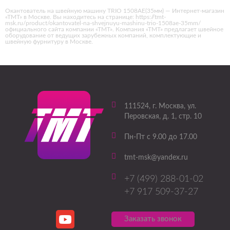
Окантователь на швейную машину TRIO 1508AE(35мм) — Интернет-магазин
«ТМТ» в Москве. Вы находитесь на странице: https://tmt-
msk.ru/product/okantovatel-na-shvejnuyu-mashinu-trio-1508ae-35mm/
официального сайта компании «ТМТ». Компания «ТМТ» предлагает швейное
оборудование от ведущих зарубежных компаний, комплектующие и
швейную фурнитуру в Москве.
111524
, г.
Москва
,
ул.
Перовская, д. 1, стр. 10
Пн-Пт с 9.00 до 17.00
tmt-msk@yandex.ru
+7 (499) 288-01-02
+7 917 509-37-27
Заказать звонок