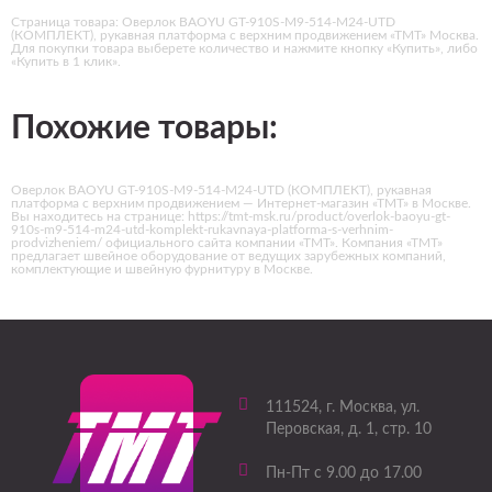
Страница товара: Оверлок BAOYU GT-910S-M9-514-M24-UTD
(КОМПЛЕКТ), рукавная платформа с верхним продвижением «ТМТ» Москва.
Для покупки товара выберете количество и нажмите кнопку «Купить», либо
«Купить в 1 клик».
Похожие товары:
Оверлок BAOYU GT-910S-M9-514-M24-UTD (КОМПЛЕКТ), рукавная
платформа с верхним продвижением — Интернет-магазин «ТМТ» в Москве.
Вы находитесь на странице: https://tmt-msk.ru/product/overlok-baoyu-gt-
910s-m9-514-m24-utd-komplekt-rukavnaya-platforma-s-verhnim-
prodvizheniem/ официального сайта компании «ТМТ». Компания «ТМТ»
предлагает швейное оборудование от ведущих зарубежных компаний,
комплектующие и швейную фурнитуру в Москве.
111524
, г.
Москва
,
ул.
Перовская, д. 1, стр. 10
Пн-Пт с 9.00 до 17.00